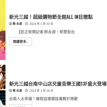
冠
假
日
酒
店
新光三越！超級購物節全館ALL IN狂贈點
【戀
戀
蔡 永源
2024 年 3 月 30 日
海
鱺】
吃
【民正新聞記者:蔡永源，蔡慧茹台
到
飽
Read
閱讀更多..
more
about
新
光
三
越！
超
級
購
物
節
全
新光三越台南中山店兒童音樂王國13F盛大登場
館
ALL
蔡 永源
2024 年 3 月 26 日
IN
狂
贈
台南人太幸福！連假這樣遛娃寓教於樂歡
點