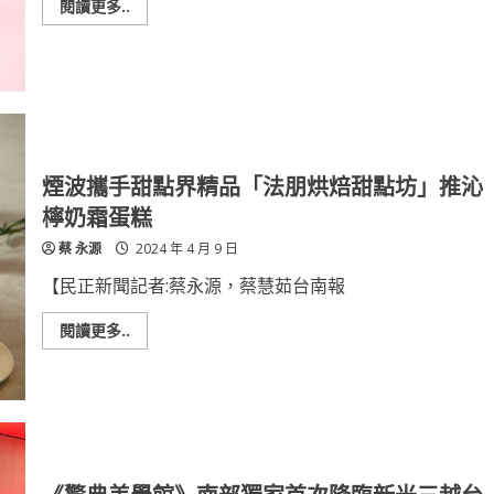
起
Read
閱讀更多..
more
about
台
南
大
員
皇
冠
假
日
酒
煙波攜手甜點界精品「法朋烘焙甜點坊」推沁
店
四
檸奶霜蛋糕
月
賞
蔡 永源
2024 年 4 月 9 日
花
野
餐
【民正新聞記者:蔡永源，蔡慧茹台南報
趣
Read
閱讀更多..
more
about
煙
波
攜
手
甜
點
界
精