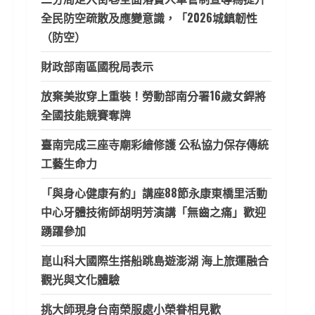
全民防空疏散及應變意識，「2026城鎮韌性
（防空）
財政部南區國稅局表示
放棄美妝穿上重裝！勞動部南分署16歲女銲將
全國技能競賽奪牌
臺南完成三座寺廟彩繪修護 公私協力保存傳統
工藝生命力
「與身心健康有約」講座88節永康東橋里活動
中心牙體技術師胡明芳演講「無齒之痛」歡迎
踴躍參加
崑山科大國際生搭船跳島遊澎湖 海上旅運融合
觀光與文化體驗
挑大師現身台南榮服處小榮眷相見歡