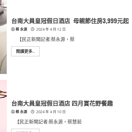
台南大員皇冠假日酒店 母親節住房3,999元起
蔡 永源
2024 年 4 月 12 日
【民正新聞記者:蔡永源，蔡
Read
閱讀更多..
more
about
台
南
大
員
皇
冠
假
日
酒
店
台南大員皇冠假日酒店 四月賞花野餐趣
母
親
蔡 永源
2024 年 4 月 10 日
節
住
房
【民正新聞記者:蔡永源，蔡慧茹
3,999
元