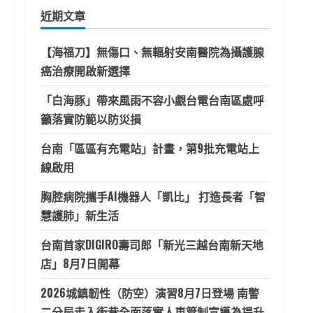
鍵
近期文章
字:
【海福刀】無傷口、無輻射安南醫院為攝護腺
癌治療開啟新選擇
「白海豚」帶來風雨不容小覷台電台南區處呼
籲落實防範以防災損
台南「區區有充電站」計畫，第9批充電站上
線啟用
胸腔病院攜手AI機器人「凱比」 打造長者「智
慧護肺」新生活
台南首家DIGIRO壽司郎「新光三越台南新天地
店」8月7日開幕
2026城鎮韌性（防空）演習8月7日登場 南警
二分局走入街巷全面落實人車管制宣導為提升