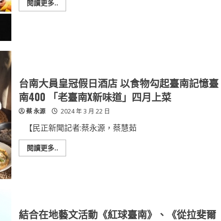
Read
閱讀更多..
more
about
新
光
三
越
台
南
中
山
店
台南大員皇冠假日酒店 以食物勾起臺南記憶臺
兒
童
南400 「老臺南X新味道」四月上菜
音
樂
蔡 永源
2024 年 3 月 22 日
王
國
13F
【民正新聞記者:蔡永源，蔡慧茹
盛
大
登
Read
閱讀更多..
場
more
about
台
南
大
員
皇
冠
假
結合在地藝文活動《紅球臺南》、《從拉斐爾
日