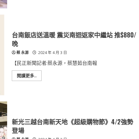
天
統
地
一
集
團
生
活
美
學
台南飯店送溫暖 震災南迴返家中繼站 推$880/
館」
4/4
晚
盛
大
蔡 永源
2024 年 4 月 3 日
開
展
【民正新聞記者:蔡永源，蔡慧茹台南報
Read
閱讀更多..
more
about
台
南
飯
店
送
溫
暖
震
新光三越台南新天地《超級購物節》4/2強勢
災
南
登場
迴
返