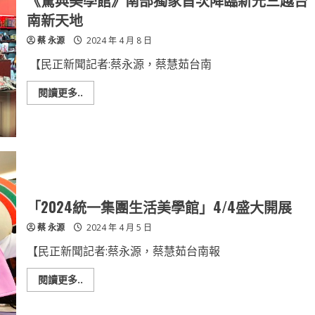
《驚典美學館》南部獨家首次降臨新光三越台
品
「法
南新天地
朋
烘
蔡 永源
2024 年 4 月 8 日
焙
甜
點
【民正新聞記者:蔡永源，蔡慧茹台南
坊」
推
沁
Read
閱讀更多..
檸
more
奶
about
霜
《驚
蛋
典
糕
美
學
館》
南
部
獨
家
「2024統一集團生活美學館」4/4盛大開展
首
次
蔡 永源
2024 年 4 月 5 日
降
臨
新
【民正新聞記者:蔡永源，蔡慧茹台南報
光
三
越
Read
閱讀更多..
台
more
南
about
新
「2024