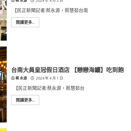
蔡 永源
2024 年 4 月 2 日
家
中
繼
【民正新聞記者:蔡永源，蔡慧茹台南
站
推
$880/
Read
閱讀更多..
晚
more
about
新
光
三
越
台
南
新
天
地
台南大員皇冠假日酒店 【戀戀海鱺】吃到飽
《超
級
蔡 永源
2024 年 4 月 1 日
購
物
節》
【民正新聞記者:蔡永源，蔡慧茹台
4/2
強
勢
Read
閱讀更多..
登
more
場
about
台
南
大
員
皇