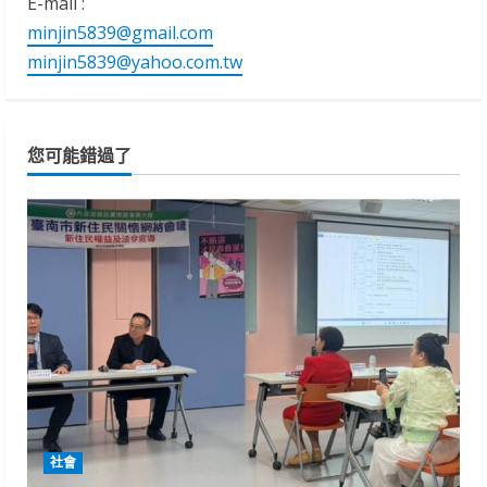
E-mail :
minjin5839@gmail.com
minjin5839@yahoo.com.tw
您可能錯過了
社會