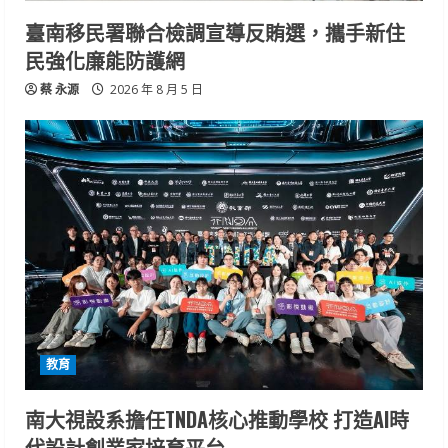
臺南移民署聯合檢調宣導反賄選，攜手新住
民強化廉能防護網
蔡 永源
2026 年 8 月 5 日
教育
南大視設系擔任TNDA核心推動學校 打造AI時
代設計創業家培育平台