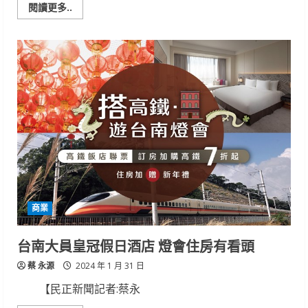
Read
閱讀更多..
more
about
「新
冠、
流
感」
等
呼
吸
道
疾
病
流
行，
籲
請
民
眾
儘
快
商業
接
種
疫
苗
台南大員皇冠假日酒店 燈會住房有看頭
蔡 永源
2024 年 1 月 31 日
【民正新聞記者:蔡永