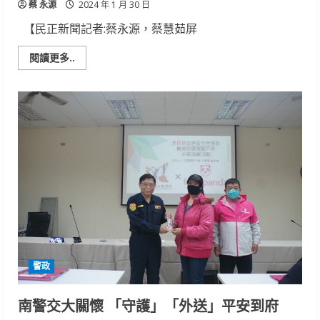
蔡 永源
2024 年 1 月 30 日
【民正新聞記者:蔡永源，蔡慧茹屏
Read
閱讀更多..
more
about
郭
綜
合
關
懷
獨
居
長
者
致
贈
紅
包
提
前
賀
春
節
警政
南警交大關懷 「守護」「外送」平安到府