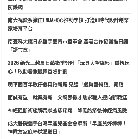
防護網
南大視設系擔任TNDA核心推動學校 打造AI時代設計創業
家培育平台
南臺科大應日系攜手臺南市童軍會 簽署合作協議推日語
「語言章」
2026 新光三越夏日藝術季登陸「玩具太空總部」重拾玩
心！啟動暑假最棒冒險計劃
明華園百年歌仔戲再啟新篇 見證「戲巢藝術館」開館
面試有型 就業有薪 父親節徵才助求職人迎向新職涯
神經阻斷術緩解帶狀皰疹疼痛 降低皰疹後神經痛風險
成大醫院攜手台灣早產兒基金會舉辦「早產兒好棒棒！
神隊友家庭棒球體驗日」