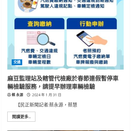
區
14
場
空
中
展
演
將
點
亮
安
平
漁
港
夜
交通
空
麻豆監理站及轄管代檢廠於春節連假暫停車
輛檢驗服務，請提早辦理車輛檢驗
蔡 永源
2024 年 1 月 31 日
【民正新聞記者:蔡永源，蔡慧
Read
閱讀更多..
more
about
麻