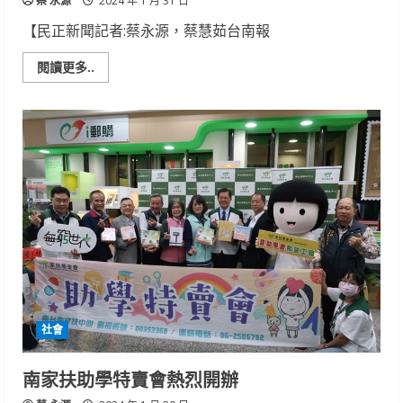
蔡 永源
暢
2024 年 1 月 31 日
遊
海
【民正新聞記者:蔡永源，蔡慧茹台南報
生
館
優
Read
閱讀更多..
惠
more
about
鼻
淚
管
阻
塞
及
治
療
社會
南家扶助學特賣會熱烈開辦