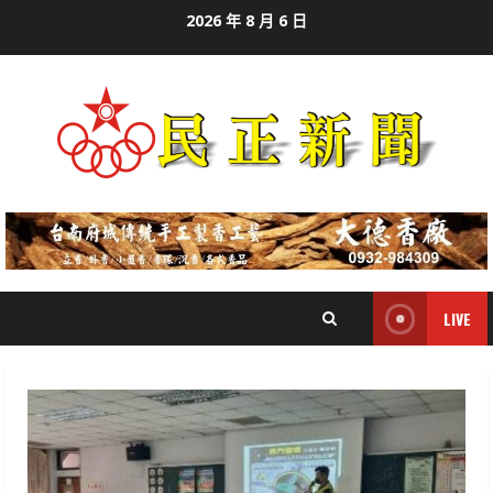
Skip
2026 年 8 月 6 日
to
content
LIVE