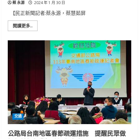
蔡 永源
2024 年 1 月 30 日
【民正新聞記者:蔡永源，蔡慧茹屏
Read
閱讀更多..
more
about
南
警
交
大
關
懷
「守
護」
「外
送」
平
安
到
府
交通
公路局台南地區春節疏運措施 提醒民眾做