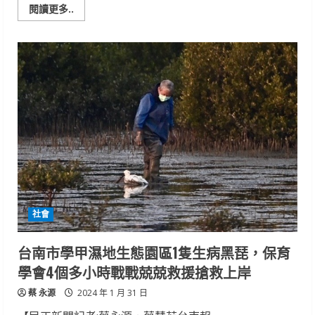
Read
閱讀更多..
more
about
台
南
大
員
皇
冠
假
日
酒
店
燈
會
住
房
有
看
頭
社會
台南市學甲濕地生態園區1隻生病黑琵，保育
學會4個多小時戰戰兢兢救援搶救上岸
蔡 永源
2024 年 1 月 31 日