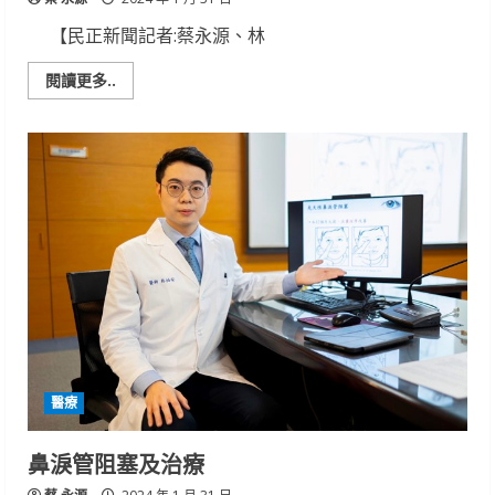
戰
兢
【民正新聞記者:蔡永源、林
兢
救
援
Read
閱讀更多..
搶
more
救
about
上
屏
岸
東
海
生
館
邀
請
海
洋
卡
友
回
娘
家
加
碼
搭
配
醫療
成
年
禮
金
鼻淚管阻塞及治療
推
出