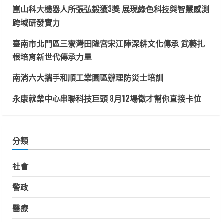
崑山科大機器人所張弘毅獲3獎 展現綠色科技與智慧感測
跨域研發實力
臺南市北門區三寮灣田隆宮宋江陣深耕文化傳承 武藝扎
根培育新世代傳承力量
南消六大攜手和順工業園區辦理防災士培訓
永康就業中心串聯科技巨頭 8月12場徵才幫你直接卡位
分類
社會
警政
醫療