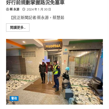
好行前規劃掌握路況免塞車
蔡 永源
2024 年 1 月 30 日
【民正新聞記者:蔡永源，蔡慧茹
Read
閱讀更多..
more
about
公
路
局
台
南
地
區
春
節
疏
運
措
施
提
醒
民
眾
做
警政
好
行
前
規