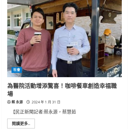
豆
監
理
站
及
轄
管
代
檢
廠
於
春
節
連
假
暫
停
社會
車
輛
檢
驗
為醫院活動增添驚喜！咖啡餐車創造幸福職
服
務，
場
請
提
蔡 永源
早
2024 年 1 月 31 日
辦
理
【民正新聞記者:蔡永源，蔡慧茹
車
輛
檢
Read
閱讀更多..
驗
more