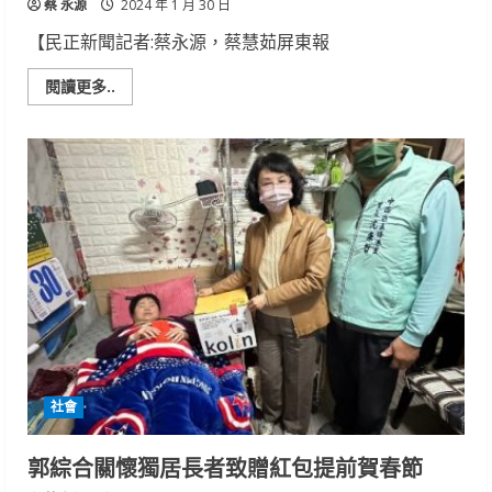
蔡 永源
2024 年 1 月 30 日
【民正新聞記者:蔡永源，蔡慧茹屏東報
Read
閱讀更多..
more
about
台
南
市
安
南
區
113
年
2
月
17
日
起
停
水
14
小
時
社會
郭綜合關懷獨居長者致贈紅包提前賀春節