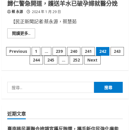
歸仁警急開道，護送羊水已破孕婦就醫分娩
劃
掌
蔡 永源
握
2024 年 1 月 29 日
路
況
【民正新聞記者:蔡永源，蔡慧茹
免
塞
車
Read
閱讀更多..
more
about
歸
文
仁
Previous
1
...
239
240
241
242
243
警
急
244
245
...
252
Next
章
開
道，
護
分
送
羊
水
搜
頁
已
破
尋
孕
婦
關
就
醫
鍵
分
近期文章
娩
字:
臺南移民署聯合檢調宣導反賄選，攜手新住民強化廉能