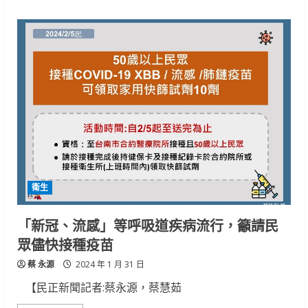
about
為
醫
院
活
動
增
添
驚
喜！
咖
啡
餐
車
創
造
幸
福
職
衛生
場
「新冠、流感」等呼吸道疾病流行，籲請民
眾儘快接種疫苗
蔡 永源
2024 年 1 月 31 日
【民正新聞記者:蔡永源，蔡慧茹