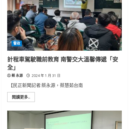
警政
計程車駕駛職前教育 南警交大溫馨傳遞「安
全」
蔡 永源
2024 年 1 月 31 日
【民正新聞記者:蔡永源，蔡慧茹台南
Read
閱讀更多..
more
about
計
程
車
駕
駛
職