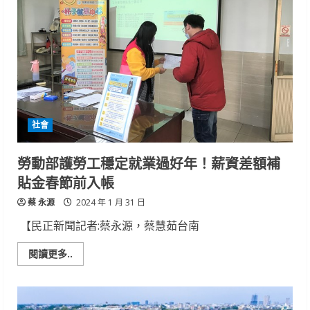
前
教
育
南
警
交
大
溫
馨
傳
遞
「安
社會
全」
勞動部護勞工穩定就業過好年！薪資差額補
貼金春節前入帳
蔡 永源
2024 年 1 月 31 日
【民正新聞記者:蔡永源，蔡慧茹台南
Read
閱讀更多..
more
about
勞
動
部