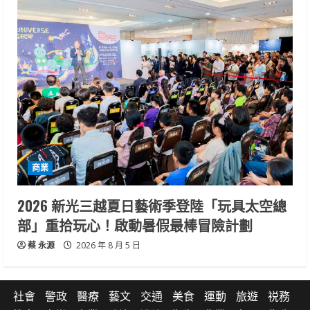
商業
2026 新光三越夏日藝術季登陸「玩具太空總
部」重拾玩心！啟動暑假最棒冒險計劃
蔡 永源
2026 年 8 月 5 日
社會
警政
醫療
藝文
交通
美食
運動
旅遊
祱務