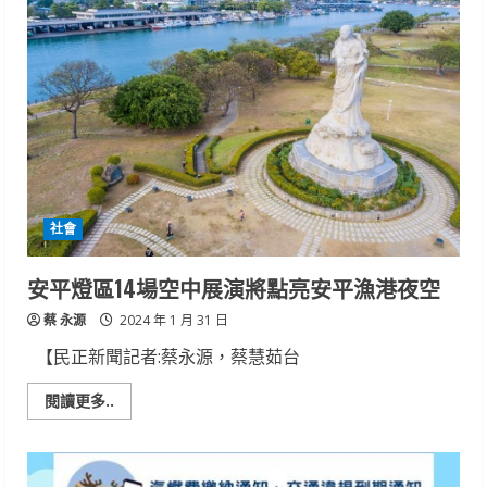
護
勞
工
穩
定
就
業
過
好
年！
薪
資
差
額
補
社會
貼
金
春
節
安平燈區14場空中展演將點亮安平漁港夜空
前
入
蔡 永源
帳
2024 年 1 月 31 日
【民正新聞記者:蔡永源，蔡慧茹台
Read
閱讀更多..
more
about
安
平
燈