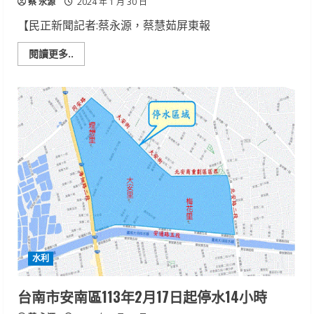
蔡 永源
2024 年 1 月 30 日
【民正新聞記者:蔡永源，蔡慧茹屏東報
Read
閱讀更多..
more
about
南
家
扶
助
學
特
賣
會
熱
烈
開
辦
水利
台南市安南區113年2月17日起停水14小時