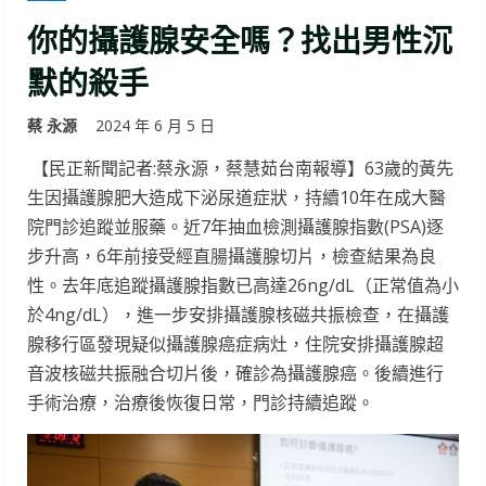
你的攝護腺安全嗎？找出男性沉
默的殺手
蔡 永源
2024 年 6 月 5 日
【民正新聞記者:蔡永源，蔡慧茹台南報導】63歲的黃先
生因攝護腺肥大造成下泌尿道症狀，持續10年在成大醫
院門診追蹤並服藥。近7年抽血檢測攝護腺指數(PSA)逐
步升高，6年前接受經直腸攝護腺切片，檢查結果為良
性。去年底追蹤攝護腺指數已高達26ng/dL（正常值為小
於4ng/dL），進一步安排攝護腺核磁共振檢查，在攝護
腺移行區發現疑似攝護腺癌症病灶，住院安排攝護腺超
音波核磁共振融合切片後，確診為攝護腺癌。後續進行
手術治療，治療後恢復日常，門診持續追蹤。