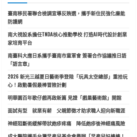
字:
臺南移民署聯合檢調宣導反賄選，攜手新住民強化廉能
防護網
南大視設系擔任TNDA核心推動學校 打造AI時代設計創業
家培育平台
南臺科大應日系攜手臺南市童軍會 簽署合作協議推日語
「語言章」
2026 新光三越夏日藝術季登陸「玩具太空總部」重拾玩
心！啟動暑假最棒冒險計劃
明華園百年歌仔戲再啟新篇 見證「戲巢藝術館」開館
面試有型 就業有薪 父親節徵才助求職人迎向新職涯
神經阻斷術緩解帶狀皰疹疼痛 降低皰疹後神經痛風險
成大醫院攜手台灣早產兒基金會舉辦「早產兒好棒棒！