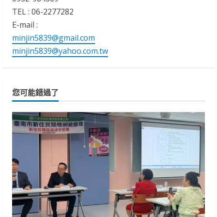
TEL : 06-2277282
E-mail :
minjin5839@gmail.com
minjin5839@yahoo.com.tw
您可能錯過了