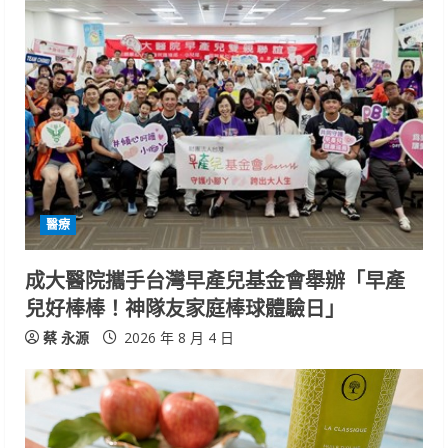
醫療
成大醫院攜手台灣早產兒基金會舉辦「早產
兒好棒棒！神隊友家庭棒球體驗日」
蔡 永源
2026 年 8 月 4 日