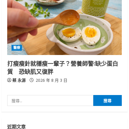
醫療
打瘦瘦針就穩瘦一輩子？營養師警:缺少蛋白
質 恐缺肌又復胖
蔡 永源
2026 年 8 月 3 日
搜
尋
關
鍵
近期文章