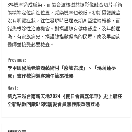
3%機率造成感染。而超音波核磁共振影像融合切片手術
能精準定位病灶位置，感染機率也較低。初期攝護腺癌
沒有明顯症狀，往往發現時已屆晚期甚至遠端轉移，而
錯失根除性治療機會。對攝護腺有健康疑慮，及年齡屆
滿、有家族病史、攝護腺指數偏高的民眾，應及早諮詢
醫師並接受必要檢查。
C
Previous:
學甲區秘境老塘湖藝術村「廢墟古城」、「瑪莉蓮夢
o
露」畫作歡迎遊客端午節來攬勝
n
Next:
t
新光三越台南新天地2024《夏日會員嘉年華》史上最狂
全新點數回饋6/6起寵愛會員無極限重磅登場
i
n