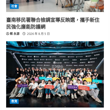
社會
臺南移民署聯合檢調宣導反賄選，攜手新住
民強化廉能防護網
蔡 永源
2026 年 8 月 5 日
教育