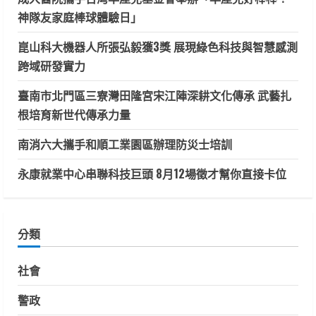
神隊友家庭棒球體驗日」
崑山科大機器人所張弘毅獲3獎 展現綠色科技與智慧感測
跨域研發實力
臺南市北門區三寮灣田隆宮宋江陣深耕文化傳承 武藝扎
根培育新世代傳承力量
南消六大攜手和順工業園區辦理防災士培訓
永康就業中心串聯科技巨頭 8月12場徵才幫你直接卡位
分類
社會
警政