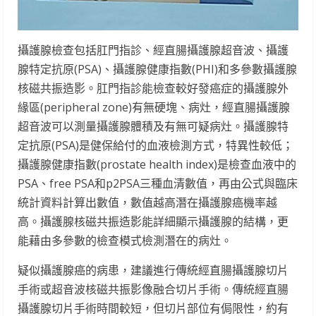
攝護腺檢查包括肛門指診、經直腸攝護腺超音波、攝護
腺特定抗原(PSA)、攝護腺健康指數(PHI)和多參數攝護腺
核磁共振造影。肛門指診能檢查較好發癌症的攝護腺外
緣區(peripheral zone)有無硬塊、病灶，經直腸攝護腺
超音波可以測量攝護腺體積及有無可疑病灶。攝護腺特
定抗原(PSA)是健保給付的血液檢測方式，特異性較低；
攝護腺健康指數(prostate health index)是檢查血液中的
PSA、free PSA和p2PSA三種血清數值，再由公式與臨床
統計資料計算出數值，數值越高潛在攝護腺癌機率越
高。攝護腺核磁共振造影能詳細顯示攝護腺的結構，更
能藉由多參數的檢查模式檢測潛在的病灶。
疑似攝護腺癌的病患，建議進行傳統經直腸攝護腺切片
手術或超音波核磁共振影像融合切片手術。傳統經直腸
攝護腺切片手術時間較短，但切片部位有侷限性，約有