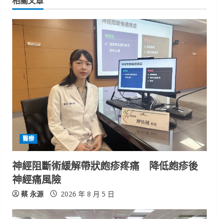
相關文章
u
e
R
e
a
d
i
醫療
n
神經阻斷術緩解帶狀皰疹疼痛 降低皰疹後
g
神經痛風險
蔡 永源
2026 年 8 月 5 日