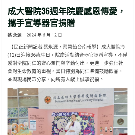
成大醫院36週年院慶感恩傳愛，
攜手宣導器官捐贈
蔡 永源
2024 年 6 月 12 日
【民正新聞記者:蔡永源，蔡慧茹台南報導】成大醫院今
(12)日迎接36歲生日，院慶活動結合器官捐贈宣導，不僅
感謝全院同仁的齊心奮鬥與辛勤付出，更進一步強化社
會對生命教育的重視。當日特別為同仁準備鼓勵飲品，
並與現場民眾分享，向所有人獻上誠摯祝福。