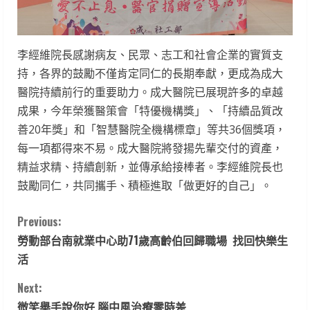
李經維院長感謝病友、民眾、志工和社會企業的實質支
持，各界的鼓勵不僅肯定同仁的長期奉獻，更成為成大
醫院持續前行的重要助力。成大醫院已展現許多的卓越
成果，今年榮獲醫策會「特優機構獎」、「持續品質改
善20年獎」和「智慧醫院全機構標章」等共36個獎項，
每一項都得來不易。成大醫院將發揚先輩交付的資產，
精益求精、持續創新，並傳承給接棒者。李經維院長也
鼓勵同仁，共同攜手、積極進取「做更好的自己」。
C
Previous:
勞動部台南就業中心助71歲高齡伯回歸職場 找回快樂生
o
活
n
Next:
微笑舉手說你好 腦中風治療零時差