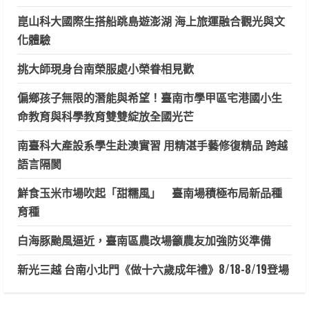
崑山科大國際生搭船跳島遊澎湖 海上旅運融合觀光與文
化體驗
挑大師現身台南榮服處小榮眷相見歡
偏鄉孩子無限的潛能與希望！臺南市學甲區宅港國小生
命教育與科學教育雙雙綻放全國光芒
南臺科大產設系學生赴澳實習 用精湛手藝修復精品 跨越
語言隔閡
鮮食玉米市場吹起「甜糯風」 臺南場積極布局新品種
育種
白海豚颱風逼近，臺南區農改場籲農友加強防災準備
新光三越 台南小北門《做十六歲成年禮》8/18-8/19登場