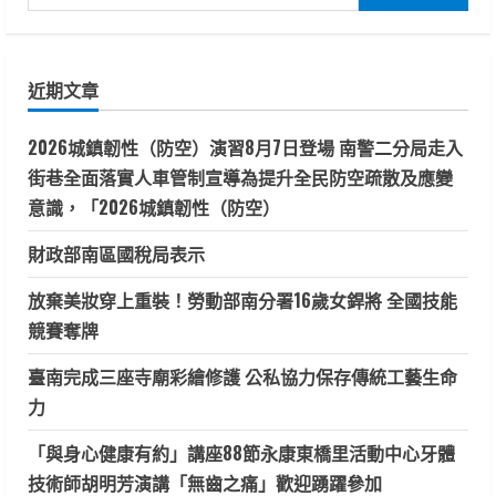
尋
關
鍵
近期文章
字:
2026城鎮韌性（防空）演習8月7日登場 南警二分局走入
街巷全面落實人車管制宣導為提升全民防空疏散及應變
意識，「2026城鎮韌性（防空）
財政部南區國稅局表示
放棄美妝穿上重裝！勞動部南分署16歲女銲將 全國技能
競賽奪牌
臺南完成三座寺廟彩繪修護 公私協力保存傳統工藝生命
力
「與身心健康有約」講座88節永康東橋里活動中心牙體
技術師胡明芳演講「無齒之痛」歡迎踴躍參加