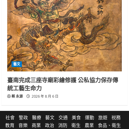
藝文
臺南完成三座寺廟彩繪修護 公私協力保存傳
統工藝生命力
蔡 永源
2026 年 8 月 6 日
社會
警政
醫療
藝文
交通
美食
運動
旅遊
祱務
教育
音樂
商業
政治
消防
衛生
農業
食品、衛生