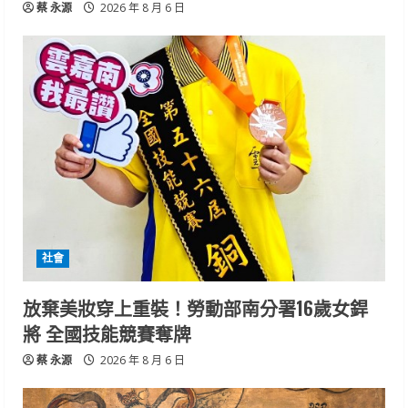
蔡 永源
2026 年 8 月 6 日
社會
放棄美妝穿上重裝！勞動部南分署16歲女銲
將 全國技能競賽奪牌
蔡 永源
2026 年 8 月 6 日