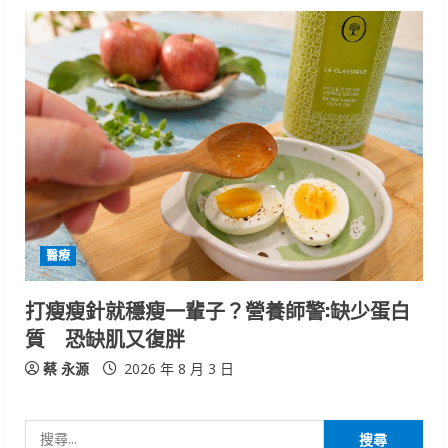
醫療
打瘦瘦針就穩瘦一輩子？營養師警:缺少蛋白
質 恐缺肌又復胖
蔡 永源
2026 年 8 月 3 日
搜