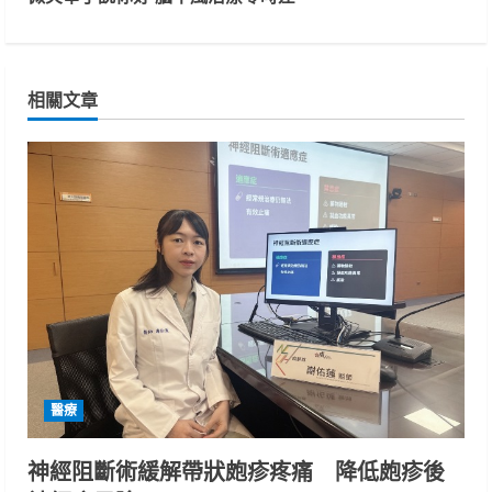
t
i
n
相關文章
u
e
R
e
a
d
i
醫療
n
神經阻斷術緩解帶狀皰疹疼痛 降低皰疹後