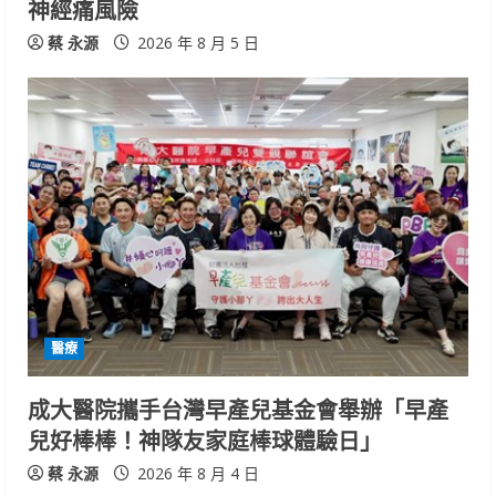
神經痛風險
g
蔡 永源
2026 年 8 月 5 日
醫療
成大醫院攜手台灣早產兒基金會舉辦「早產
兒好棒棒！神隊友家庭棒球體驗日」
蔡 永源
2026 年 8 月 4 日