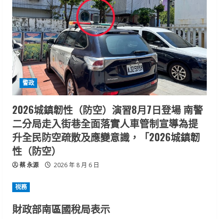
警政
2026城鎮韌性（防空）演習8月7日登場 南警
二分局走入街巷全面落實人車管制宣導為提
升全民防空疏散及應變意識，「2026城鎮韌
性（防空）
蔡 永源
2026 年 8 月 6 日
祱務
財政部南區國稅局表示