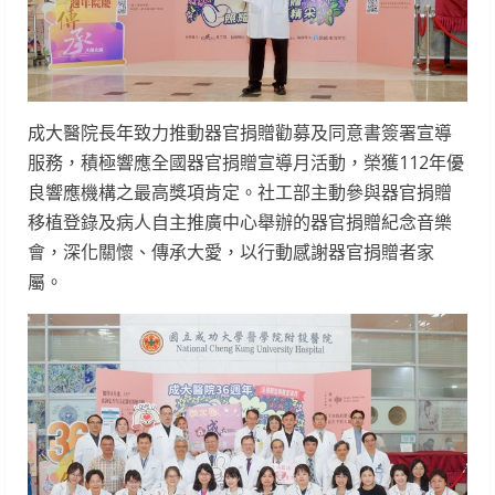
成大醫院長年致力推動器官捐贈勸募及同意書簽署宣導
服務，積極響應全國器官捐贈宣導月活動，榮獲112年優
良響應機構之最高獎項肯定。社工部主動參與器官捐贈
移植登錄及病人自主推廣中心舉辦的器官捐贈紀念音樂
會，深化關懷、傳承大愛，以行動感謝器官捐贈者家
屬。