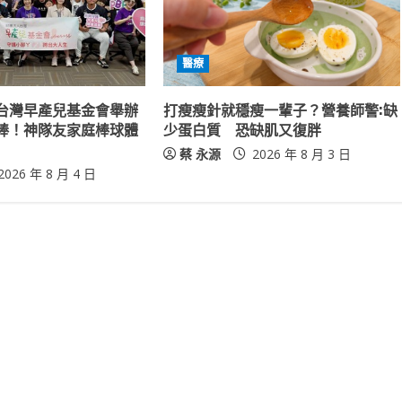
醫療
台灣早產兒基金會舉辦
打瘦瘦針就穩瘦一輩子？營養師警:缺
棒！神隊友家庭棒球體
少蛋白質 恐缺肌又復胖
蔡 永源
2026 年 8 月 3 日
2026 年 8 月 4 日