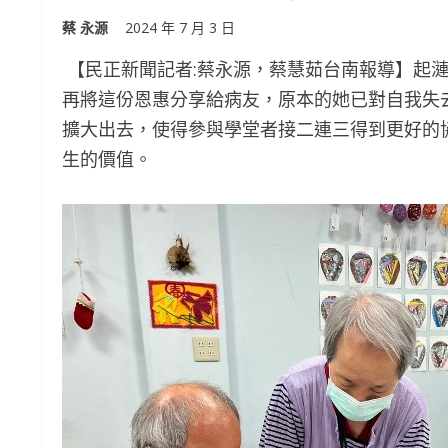
蔡 永源
2024 年 7 月 3 日
【民正新聞記者:蔡永源，蔡慧茹台南報導】起漣
再將這份恩惠分享給病友，原本的她已對自我失
擴大出去，使得參與學堂者接二連三得到更好的
生的價值。