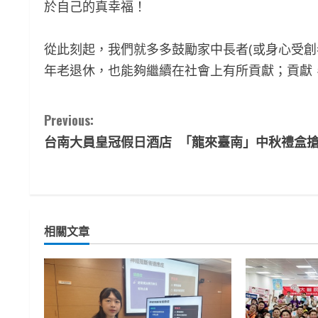
於自己的真幸福！
從此刻起，我們就多多鼓勵家中長者(或身心受創
年老退休，也能夠繼續在社會上有所貢獻；貢獻
C
Previous:
台南大員皇冠假日酒店 「龍來臺南」中秋禮盒
o
n
t
相關文章
i
n
u