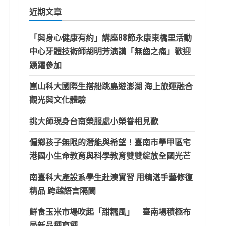
鍵
近期文章
字:
「與身心健康有約」講座88節永康東橋里活動
中心牙體技術師胡明芳演講「無齒之痛」歡迎
踴躍參加
崑山科大國際生搭船跳島遊澎湖 海上旅運融合
觀光與文化體驗
挑大師現身台南榮服處小榮眷相見歡
偏鄉孩子無限的潛能與希望！臺南市學甲區宅
港國小生命教育與科學教育雙雙綻放全國光芒
南臺科大產設系學生赴澳實習 用精湛手藝修復
精品 跨越語言隔閡
鮮食玉米市場吹起「甜糯風」 臺南場積極布
局新品種育種