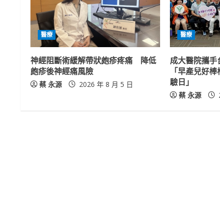
e
R
醫療
醫療
e
神經阻斷術緩解帶狀皰疹疼痛 降低
成大醫院攜手
a
皰疹後神經痛風險
「早產兒好棒
驗日」
蔡 永源
2026 年 8 月 5 日
d
蔡 永源
i
n
g