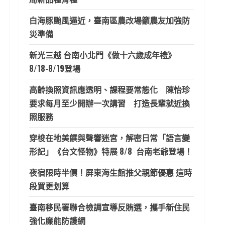
白海豚颱風逼近，臺南區農改場籲農友加強防
災準備
新光三越 台南小北門《做十六歲成年禮》
8/18-8/19登場
高齡換照資訊應透明、課程要常態化 陳怡珍
要求每月至少開辦一次講習 打造長輩就近換
照服務
穿梭在地美饌與聲響迷宮，解密日常「語言變
形記」《台文怪物》特展 8/8 台南老爺登場！
夜宿限時半價！屏東海生館推父親節優惠 這時
段買更划算
臺南移民署聯合檢調宣導反賄選，攜手新住民
強化廉能防護網