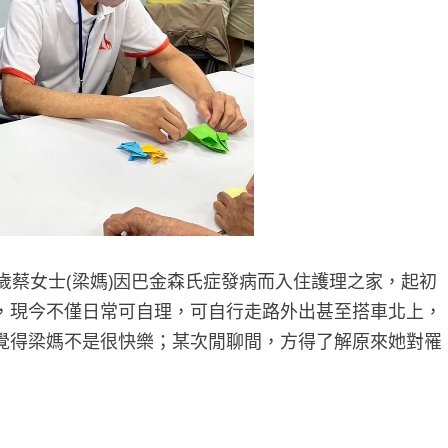
歲蔡女士(梁媽)因巴金森氏症發病而入住護理之家，起初
，現今不僅日常可自理，可自行走路外出甚至搭車北上，
覺得梁媽不是很快樂；某次閒聊間，方得了解原來她對罹