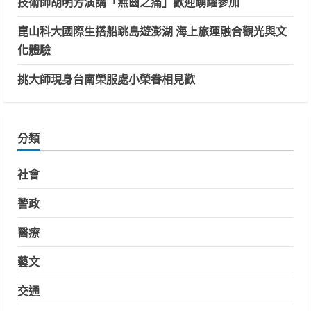
技術師胡明芳演講「無齒之痛」歡迎踴躍參加
崑山科大國際生搭船跳島遊澎湖 海上旅運融合觀光與文
化體驗
挑大師現身台南榮服處小榮眷相見歡
分類
社會
警政
醫療
藝文
交通