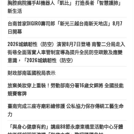
胸腔病院攜手AI機器人「凱比」 打造長者「智慧護肺」
新生活
台南首家DIGIRO壽司郎「新光三越台南新天地店」8月7
日開幕
2026城鎮韌性（防空）演習8月7日登場 南警二分局走入
街巷全面落實人車管制宣導為提升全民防空疏散及應變
意識，「2026城鎮韌性（防空）
財政部南區國稅局表示
放棄美妝穿上重裝！勞動部南分署16歲女銲將 全國技能
競賽奪牌
臺南完成三座寺廟彩繪修護 公私協力保存傳統工藝生命
力
「與身心健康有約」講座88節永康東橋里活動中心牙體