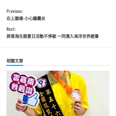
C
Previous:
右上腹痛-小心膽囊炎
o
Next:
n
屏東海生館夏日活動不停歇 一同潛入海洋世界避暑
t
i
相關文章
n
u
e
R
e