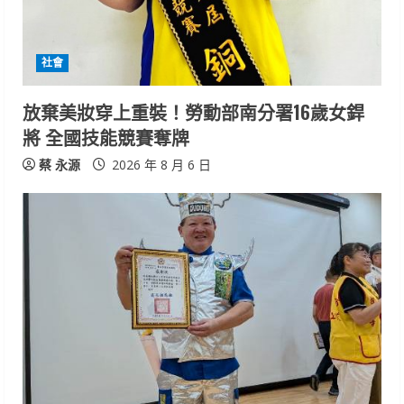
a
d
社會
i
放棄美妝穿上重裝！勞動部南分署16歲女銲
n
將 全國技能競賽奪牌
g
蔡 永源
2026 年 8 月 6 日