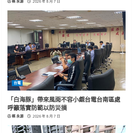
蔡 永源
2026 年 8 月 7 日
台電
「白海豚」帶來風雨不容小覷台電台南區處
呼籲落實防範以防災損
蔡 永源
2026 年 8 月 7 日