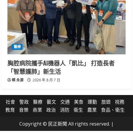
醫療
胸腔病院攜手AI機器人「凱比」 打造長者
「智慧護肺」新生活
蔡 永源
2026 年 8 月 7 日
社會
警政
醫療
藝文
交通
美食
運動
旅遊
祱務
教育
音樂
商業
政治
消防
衛生
農業
食品、衛生
Copyright © 民正新聞 All rights reserved.
|