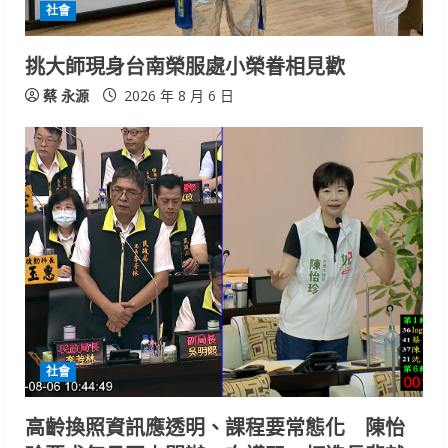
社會
挑大師現身台南榮服處小榮眷相見歡
蔡 永源
2026 年 8 月 6 日
社會
高齡換照資訊應透明、課程要常態化 陳怡