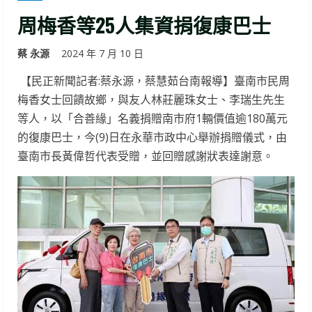
周梅香等25人集資捐復康巴士
蔡 永源
2024 年 7 月 10 日
【民正新聞記者:蔡永源，蔡慧茹台南報導】臺南市民周
梅香女士回饋故鄉，與友人林莊麗珠女士、李瑞生先生
等人，以「合善緣」名義捐贈南市府1輛價值逾180萬元
的復康巴士，今(9)日在永華市政中心舉辦捐贈儀式，由
臺南市長黃偉哲代表受贈，並回贈感謝狀表達謝意。