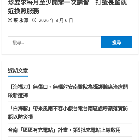
珍要求每月至少開辦一次講習 打造長輩就
近換照服務
蔡 永源
2026 年 8 月 6 日
搜
尋
關
鍵
近期文章
字:
【海福刀】無傷口、無輻射安南醫院為攝護腺癌治療開
啟新選擇
「白海豚」帶來風雨不容小覷台電台南區處呼籲落實防
範以防災損
台南「區區有充電站」計畫，第9批充電站上線啟用