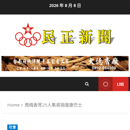
Skip
2026 年 8 月 8 日
to
content
LIVE
Home
周梅香等25人集資捐復康巴士
社會