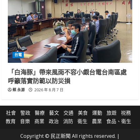
台電
「白海豚」帶來風雨不容小覷台電台南區處
呼籲落實防範以防災損
蔡 永源
2026 年 8 月 7 日
社會
警政
醫療
藝文
交通
美食
運動
旅遊
祱務
教育
音樂
商業
政治
消防
衛生
農業
食品、衛生
Copyright © 民正新聞 All rights reserved.
|