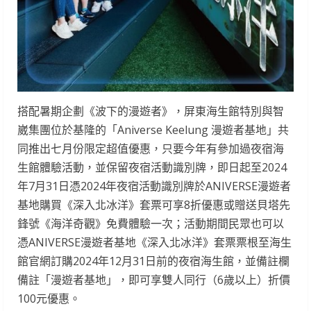
搭配暑期企劃《波下的漫遊者》，屏東海生館特別與智
崴集團位於基隆的「Aniverse Keelung 漫遊者基地」共
同推出七月份限定超值優惠，只要今年有參加過夜宿海
生館體驗活動，並保留夜宿活動識別牌，即日起至2024
年7月31日憑2024年夜宿活動識別牌於ANIVERSE漫遊者
基地購買《深入北冰洋》套票可享8折優惠或贈送貝塔先
鋒號《海洋奇觀》免費體驗一次；活動期間民眾也可以
憑ANIVERSE漫遊者基地《深入北冰洋》套票票根至海生
館官網訂購2024年12月31日前的夜宿海生館，並備註欄
備註「漫遊者基地」，即可享雙人同行（6歲以上）折價
100元優惠。