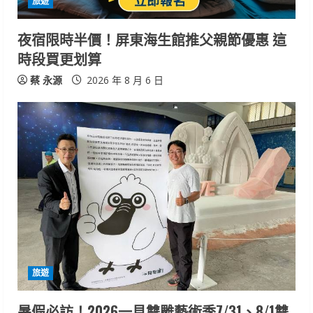
旅遊
夜宿限時半價！屏東海生館推父親節優惠 這
時段買更划算
蔡 永源
2026 年 8 月 6 日
旅遊
暑假必訪！2026一見雙雕藝術季7/31、8/1雙