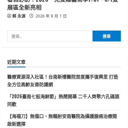
展區全新亮相
蔡 永源
2026 年 8 月 1 日
搜
尋
關
鍵
近期文章
字:
醫療資源深入社區！台南新樓醫院首度攜手復興里 打造
全方位高齡友善防護網
「2026臺南七股海鮮節」熱鬧開幕 二千人齊聚六孔碼頭
同歡
【海福刀】無傷口、無輻射安南醫院為攝護腺癌治療開
啟新選擇