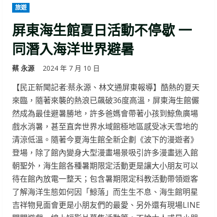
旅遊
屏東海生館夏日活動不停歇 一
同潛入海洋世界避暑
蔡 永源
2024 年 7 月 10 日
【民正新聞記者:蔡永源、林文通屏東報導】酷熱的夏天
來臨，隨著來襲的熱浪已飆破36度高溫，屏東海生館儼
然成為最佳避暑勝地，許多爸媽會帶著小孩到鯨魚廣場
戲水消暑，甚至直奔世界水域館極地區感受冰天雪地的
清涼低溫。隨著今夏海生館全新企劃《波下的漫遊者》
登場，除了館內變身大型漫畫場景吸引許多漫畫迷入館
朝聖外，海生館各種暑期限定活動更是讓大小朋友可以
待在館內放電一整天；包含暑期限定科教活動帶領遊客
了解海洋生態如何因「鯨落」而生生不息、海生館明星
吉祥物見面會更是小朋友們的最愛、另外還有現場LINE