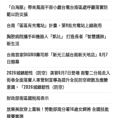
「白海豚」帶來風雨不容小覷台電台南區處呼籲落實防
範以防災損
台南「區區有充電站」計畫，第9批充電站上線啟用
胸腔病院攜手AI機器人「凱比」 打造長者「智慧護肺」
新生活
台南首家DIGIRO壽司郎「新光三越台南新天地店」8月7
日開幕
2026城鎮韌性（防空）演習8月7日登場 南警二分局走入
街巷全面落實人車管制宣導為提升全民防空疏散及應變
意識，「2026城鎮韌性（防空）
財政部南區國稅局表示
放棄美妝穿上重裝！勞動部南分署16歲女銲將 全國技能
競賽奪牌