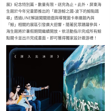
展》紀念特別篇，數量有限，送完為止。此外，屏東海
生館於今年兒童節推出的「遨游鯨之國-波下的鯨點踏
尋」透過LINE解謎闖關遊戲與導覽圖卡串連館內與
「鯨」相關的展區引發廣大迴響，隨著民眾踴躍參與，
海生館將於暑假期間繼續開放。依活動指示完成所有鯨
點關卡並出示完成畫面，即可獲得獨家設計遨游禮！