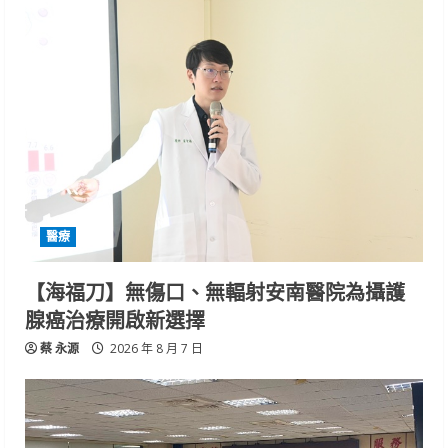
醫療
【海福刀】無傷口、無輻射安南醫院為攝護
腺癌治療開啟新選擇
蔡 永源
2026 年 8 月 7 日