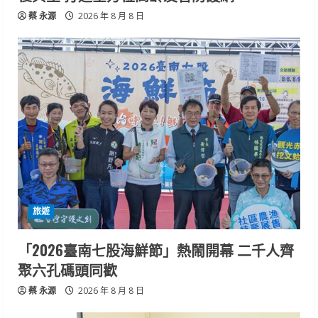
蔡 永源
2026 年 8 月 8 日
旅遊
「2026臺南七股海鮮節」熱鬧開幕 二千人齊
聚六孔碼頭同歡
蔡 永源
2026 年 8 月 8 日