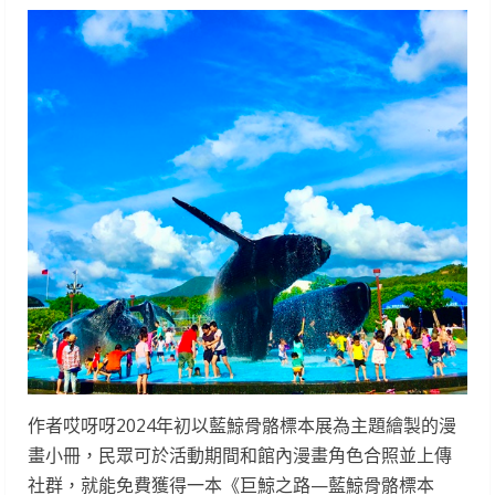
作者哎呀呀2024年初以藍鯨骨骼標本展為主題繪製的漫
畫小冊，民眾可於活動期間和館內漫畫角色合照並上傳
社群，就能免費獲得一本《巨鯨之路—藍鯨骨骼標本