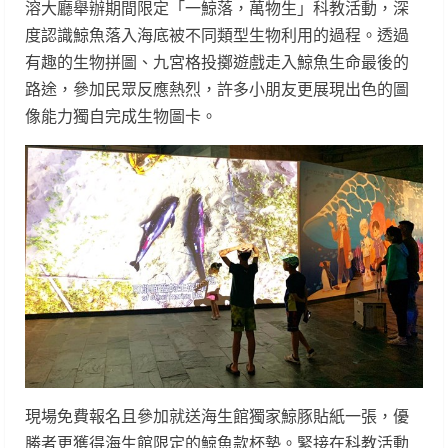
溶大廳舉辦期間限定「一鯨落，萬物生」科教活動，深
度認識鯨魚落入海底被不同類型生物利用的過程。透過
有趣的生物拼圖、九宮格投擲遊戲走入鯨魚生命最後的
路途，參加民眾反應熱烈，許多小朋友更展現出色的圖
像能力獨自完成生物圖卡。
現場免費報名且參加就送海生館獨家鯨豚貼紙一張，優
勝者更獲得海生館限定的鯨魚款杯墊。緊接在科教活動