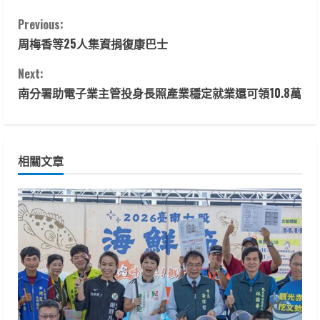
C
Previous:
周梅香等25人集資捐復康巴士
o
Next:
n
南分署助電子業主管投身長照產業穩定就業還可領10.8萬
t
i
相關文章
n
u
e
R
e