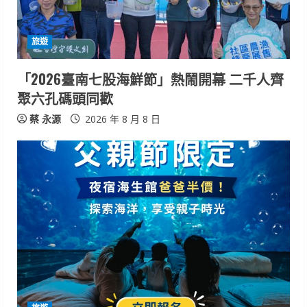
a
d
旅遊
i
「2026臺南七股海鮮節」熱鬧開幕 二千人齊
n
聚六孔碼頭同歡
g
蔡 永源
2026 年 8 月 8 日