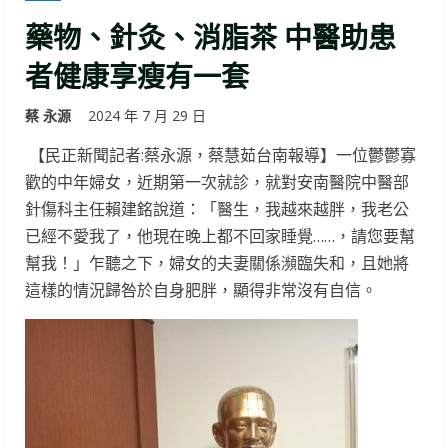
藥物、針灸、消脂茶 中醫助患
者健康享瘦有一套
蔡 永源
2024 年 7 月 29 日
【民正新聞記者:蔡永源，蔡慧茹台南報導】一位鬱鬱寡
歡的中年婦女，近期第一次就診，就對安南醫院中醫部
針傷科主任賴建銘說道：「醫生，我越來越胖，我老公
已經不愛我了，他現在晚上都不回家睡覺……，請您要幫
幫我！」乍聽之下，婦女的夫妻關係瀕臨失和，且她將
這樣的情況歸咎於自身肥胖，顯得非常沒有自信。