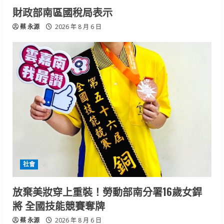
財政部南區國稅局表示
蔡 永源
2026 年 8 月 6 日
社會
放棄美妝穿上重裝！勞動部南分署16歲女銲
將 全國技能競賽奪牌
蔡 永源
2026 年 8 月 6 日