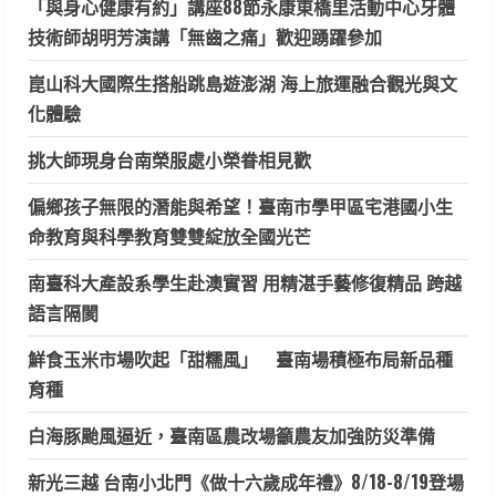
「與身心健康有約」講座88節永康東橋里活動中心牙體
技術師胡明芳演講「無齒之痛」歡迎踴躍參加
崑山科大國際生搭船跳島遊澎湖 海上旅運融合觀光與文
化體驗
挑大師現身台南榮服處小榮眷相見歡
偏鄉孩子無限的潛能與希望！臺南市學甲區宅港國小生
命教育與科學教育雙雙綻放全國光芒
南臺科大產設系學生赴澳實習 用精湛手藝修復精品 跨越
語言隔閡
鮮食玉米市場吹起「甜糯風」 臺南場積極布局新品種
育種
白海豚颱風逼近，臺南區農改場籲農友加強防災準備
新光三越 台南小北門《做十六歲成年禮》8/18-8/19登場