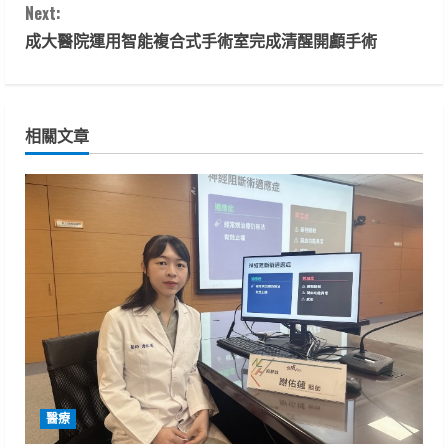
Next:
n
成大醫院運用智能複合式手術室完成清醒開顱手術
t
i
相關文章
n
u
e
R
e
a
d
醫療