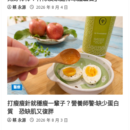
蔡 永源
2026 年 8 月 4 日
醫療
打瘦瘦針就穩瘦一輩子？營養師警:缺少蛋白
質 恐缺肌又復胖
蔡 永源
2026 年 8 月 3 日