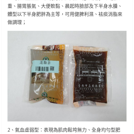
重、腸胃脹氣、大便軟黏、晨起時臉部及下半身水腫、
體型以下半身肥胖為主等，可用健脾利濕、袪痰消脂來
做調理；
2、氣血虛弱型：表現為肌肉鬆垮無力、全身均勻型肥