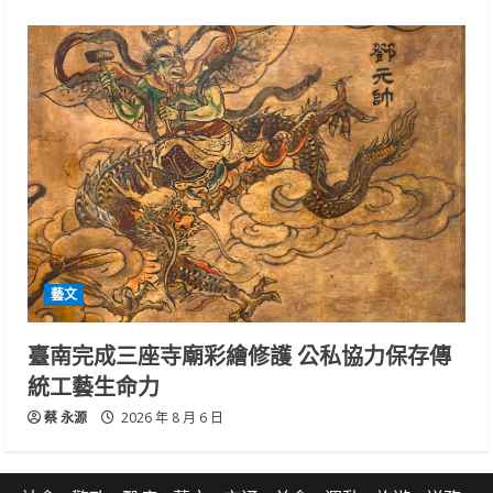
藝文
臺南完成三座寺廟彩繪修護 公私協力保存傳
統工藝生命力
蔡 永源
2026 年 8 月 6 日