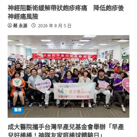
i
神經阻斷術緩解帶狀皰疹疼痛 降低皰疹後
n
神經痛風險
g
蔡 永源
2026 年 8 月 5 日
醫療
成大醫院攜手台灣早產兒基金會舉辦「早產
兒好棒棒！神隊友家庭棒球體驗日」