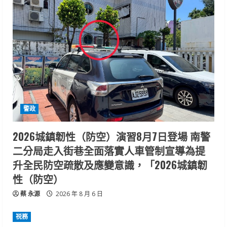
警政
2026城鎮韌性（防空）演習8月7日登場 南警
二分局走入街巷全面落實人車管制宣導為提
升全民防空疏散及應變意識，「2026城鎮韌
性（防空）
蔡 永源
2026 年 8 月 6 日
祱務