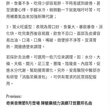
胖、食量不多，吃得少卻容易胖、平時易感到疲倦，甚
至頭暈心悸、手腳冰冷，稍微動一下就氣喘吁吁等，可
用補養氣血來加強新陳代謝；
3、胃火旺盛型：表現為胃口好、食量大、暴飲暴食、消
化快，吃完東西後容易餓、飲食不忌口、面部及皮膚容
易出油、口渴、口臭、嘴破、宿便排不淨等，宜清胃
熱、潤腸通便來調理。
若採針灸治療，可選用一些穴位來調理，如：水分、大
橫、天樞、關元、足三里、豐隆、陰陵泉、內庭等，促
進水分代謝、幫助腸胃運化。另外，安南醫院中醫部亦
有研發「消脂茶藥液包」，可供有需求的民眾搭配服
用。
C
Previous:
奇美音樂節9月登場 陳毓襄傾力演繹72首蕭邦名曲
o