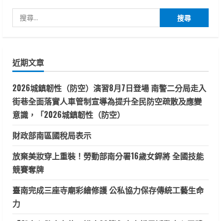
搜
尋
關
鍵
近期文章
字:
2026城鎮韌性（防空）演習8月7日登場 南警二分局走入
街巷全面落實人車管制宣導為提升全民防空疏散及應變
意識，「2026城鎮韌性（防空）
財政部南區國稅局表示
放棄美妝穿上重裝！勞動部南分署16歲女銲將 全國技能
競賽奪牌
臺南完成三座寺廟彩繪修護 公私協力保存傳統工藝生命
力