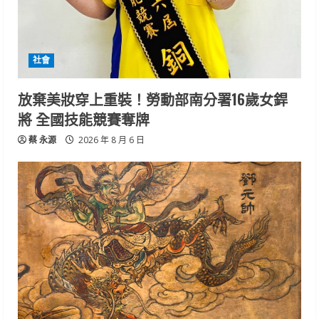
社會
放棄美妝穿上重裝！勞動部南分署16歲女銲
將 全國技能競賽奪牌
蔡 永源
2026 年 8 月 6 日