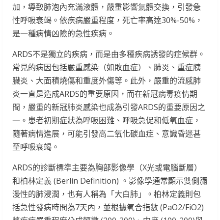
加，導致肺泡內充滿液體，嚴重影響氣體交換，引發急
性呼吸衰竭。依疾病嚴重程度，死亡率高達30%-50%，
是一種病情凶險的急性疾病。
ARDS不是獨立的疾病，而是由多種疾病誘發的症候群。
常見的病因包括嚴重感染（如敗血症）、肺炎、重症胰
臟炎、大面積燒傷和重度外傷等。此外，嚴重的流感肺
炎一直是造成ARDS的重要原因，而在新冠病毒疫情期
間，嚴重的新冠肺炎感染也成為引發ARDS的重要原因之
一。患者初期症狀為呼吸困難、呼吸急促和低氧血症，
隨著病情進展，可能引發高二氧化碳血症、意識昏迷甚
至呼吸衰竭。
ARDS的診斷標準主要為胸部影像學（X光或電腦斷層）
和柏林定義 (Berlin Definition) 。影像學通常顯示雙側瀰
漫性的肺浸潤，也有人稱為「大白肺」。柏林定義則包
括急性發病時間為7天內，並根據氧合指數 (PaO2/FiO2)