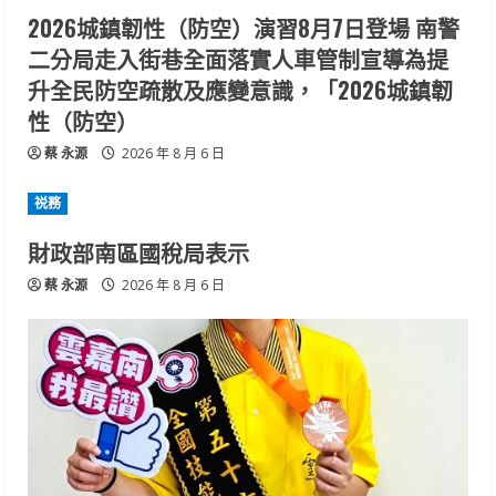
2026城鎮韌性（防空）演習8月7日登場 南警
二分局走入街巷全面落實人車管制宣導為提
升全民防空疏散及應變意識，「2026城鎮韌
性（防空）
蔡 永源
2026 年 8 月 6 日
祱務
財政部南區國稅局表示
蔡 永源
2026 年 8 月 6 日