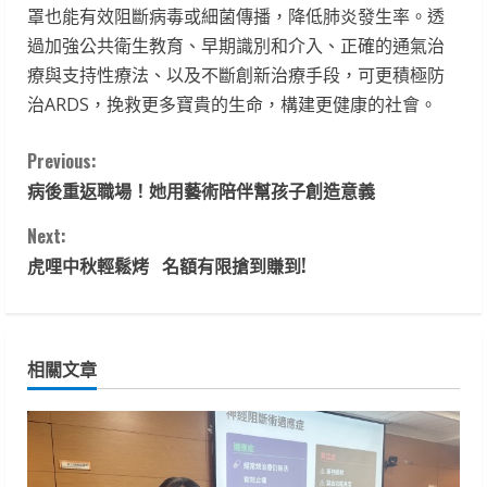
罩也能有效阻斷病毒或細菌傳播，降低肺炎發生率。透
過加強公共衛生教育、早期識別和介入、正確的通氣治
療與支持性療法、以及不斷創新治療手段，可更積極防
治ARDS，挽救更多寶貴的生命，構建更健康的社會。
C
Previous:
病後重返職場！她用藝術陪伴幫孩子創造意義
o
Next:
n
虎哩中秋輕鬆烤 名額有限搶到賺到!
t
i
相關文章
n
u