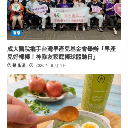
醫療
成大醫院攜手台灣早產兒基金會舉辦「早產
兒好棒棒！神隊友家庭棒球體驗日」
蔡 永源
2026 年 8 月 4 日