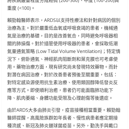
將疾病嚴重程度分成輕微 (200-300)、中度 (100-200)與
重度 (<100)。
賴勁翰醫師表示，ARDS以支持性療法和針對病因的個別
治療為主。對於嚴重低血氧或呼吸衰竭的患者，機械通
氣是治療的基礎，目的是改善氧合，同時避免呼吸器相
關的肺損傷。對於插管使用呼吸器的患者，會採取低潮
氣量通氣策略 (Low Tidal Volume Ventilation)；特定情
況下，俯卧通氣、神經肌肉阻斷劑和葉克膜也可考慮使
用。藥物治療方面，現有研究尚未發現特效藥物。而針
對潛在病因治療，對於改善患者預後至關重要，包括：
對特定感染源使用抗生素治療、使用類固醇降低發炎反
應等方式。即使順利治癒，患者仍可能面臨肺功能下
降、肌肉萎縮、身體功能受限及心理創傷等後遺症。
由於ARDS大多由肺炎引發，疫苗接種相當重要。賴勁翰
醫師提醒，高風險族群如年長者、慢性病患者應定期接
種流感、新冠及肺炎鏈球菌疫苗。另外，勤洗手與戴口