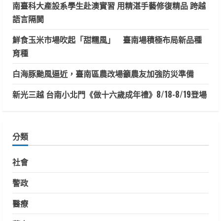
南臺科大產設系學生赴澳實習 用精湛手藝修復精品 跨越
語言隔閡
鮮食玉米市場吹起「甜糯風」 臺南場積極布局新品種
育種
白海豚颱風逼近，臺南區農改場籲農友加強防災準備
新光三越 台南小北門《做十六歲成年禮》8/18-8/19登場
分類
社會
警政
醫療