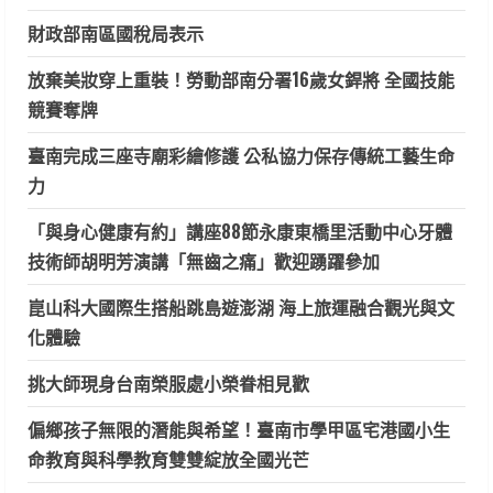
財政部南區國稅局表示
放棄美妝穿上重裝！勞動部南分署16歲女銲將 全國技能
競賽奪牌
臺南完成三座寺廟彩繪修護 公私協力保存傳統工藝生命
力
「與身心健康有約」講座88節永康東橋里活動中心牙體
技術師胡明芳演講「無齒之痛」歡迎踴躍參加
崑山科大國際生搭船跳島遊澎湖 海上旅運融合觀光與文
化體驗
挑大師現身台南榮服處小榮眷相見歡
偏鄉孩子無限的潛能與希望！臺南市學甲區宅港國小生
命教育與科學教育雙雙綻放全國光芒