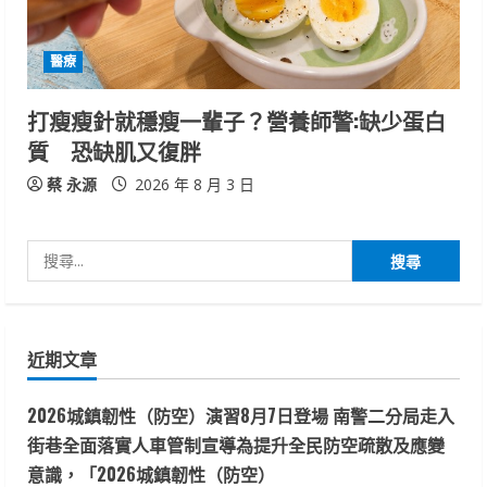
醫療
打瘦瘦針就穩瘦一輩子？營養師警:缺少蛋白
質 恐缺肌又復胖
蔡 永源
2026 年 8 月 3 日
搜
尋
關
鍵
近期文章
字:
2026城鎮韌性（防空）演習8月7日登場 南警二分局走入
街巷全面落實人車管制宣導為提升全民防空疏散及應變
意識，「2026城鎮韌性（防空）