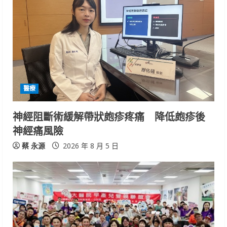
e
R
e
a
d
醫療
i
神經阻斷術緩解帶狀皰疹疼痛 降低皰疹後
n
神經痛風險
g
蔡 永源
2026 年 8 月 5 日