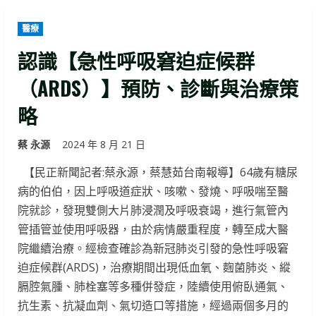
醫療
認識【急性呼吸窘迫症候群
（ARDS）】預防、診斷與治療策
略
蔡 永源
2024 年 8 月 21 日
【民正新聞記者:蔡永源，蔡慧茹台南報導】64歲有糖尿
病的伯伯，因上呼吸道症狀、咳嗽、發燒、呼吸喘至醫
院就診，發現雙側大片肺浸潤及呼吸衰竭，進行氣管內
管插管並使用呼吸器，由於病情嚴重程度，轉至成大醫
院繼續治療。經檢查確診為新冠肺炎引發的急性呼吸窘
迫症候群(ARDS)，治療期間出現低血氧、麴菌肺炎、縱
膈腔氣腫、肺栓塞等多種併發症，陸續使用俯臥通氣、
抗生素、抗凝血劑、氣切造口等措施，經過兩個多月的