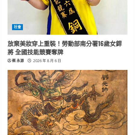
社會
放棄美妝穿上重裝！勞動部南分署16歲女銲
將 全國技能競賽奪牌
蔡 永源
2026 年 8 月 6 日