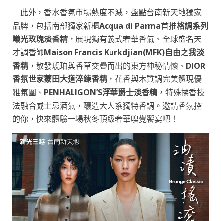
此外，香水香氛市場熱度不減，盤點台南新天地獨家
品牌，包括南部獨家新櫃
Acqua di Parma
首推
格調系列
曦光玫瑰淡香精
，展現獨有義式奢華香氣、全球盛名天
才調香師
Maison Francis Kurkdjian(MFK)
自由之我淡
香精
，散發琥珀與香草交疊而出的東方神秘情懷、
DIOR
香氛世家蒙田大道淬鍊香精
，花香與木質調完美體現優
雅氛圍、
PENHALIGON’S
浮華爵士淡香精
，特殊揉香技
法融合威士忌酒氣，釀造大人系獨特香調。邀請香氛控
的你，快來體驗一場秋冬頂級奢華嗅覺饗宴吧！