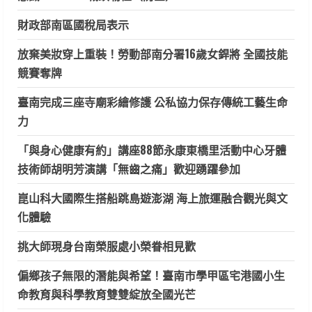
財政部南區國稅局表示
放棄美妝穿上重裝！勞動部南分署16歲女銲將 全國技能
競賽奪牌
臺南完成三座寺廟彩繪修護 公私協力保存傳統工藝生命
力
「與身心健康有約」講座88節永康東橋里活動中心牙體
技術師胡明芳演講「無齒之痛」歡迎踴躍參加
崑山科大國際生搭船跳島遊澎湖 海上旅運融合觀光與文
化體驗
挑大師現身台南榮服處小榮眷相見歡
偏鄉孩子無限的潛能與希望！臺南市學甲區宅港國小生
命教育與科學教育雙雙綻放全國光芒