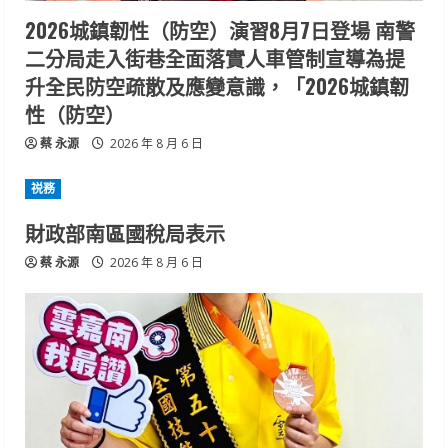
2026城鎮韌性（防空）演習8月7日登場 南警
二分局走入街巷全面落實人車管制宣導為提
升全民防空疏散及應變意識，「2026城鎮韌
性（防空）
蔡 永源
2026 年 8 月 6 日
祱務
財政部南區國稅局表示
蔡 永源
2026 年 8 月 6 日