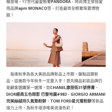
櫃登場、YZ世代最愛輕奢
PANDORA
、時尚博主穿搭愛
用品牌
apm MONACO
等，打造最齊全輕奢珠寶博物
館！
每逢秋季為各大美妝品牌新品上市期，盤點話題新
品，這幾款今年秋冬一定要入手！首先精品彩妝品牌仍
是顧客選購第一選擇，如
CHANEL
康朋街
31
號唇膏
、
DIOR
經典五色眼影
巴黎地圖
#983
、
GIORGIO ARMANI
完美絲絨持久氣墊粉餅
、
TOM FORD
星光蜜粉餅
等新品
接力上市，為秋冬增添唯美浪漫色彩！