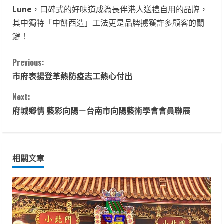
Lune
，口碑式的好味道成為長伴港人送禮自用的品牌，
其中獨特「中餅西造」工法更是品牌擄獲許多顧客的關
鍵！
C
Previous:
市府表揚登革熱防疫志工熱心付出
o
Next:
n
府城鄉情 藝彩向陽－台南市向陽藝術學會會員聯展
t
i
相關文章
n
u
e