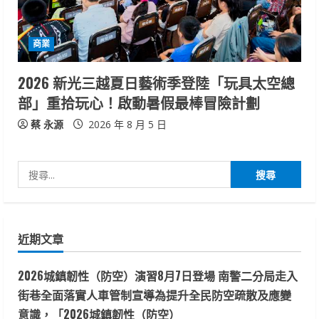
商業
2026 新光三越夏日藝術季登陸「玩具太空總
部」重拾玩心！啟動暑假最棒冒險計劃
蔡 永源
2026 年 8 月 5 日
搜
尋
關
鍵
近期文章
字:
2026城鎮韌性（防空）演習8月7日登場 南警二分局走入
街巷全面落實人車管制宣導為提升全民防空疏散及應變
意識，「2026城鎮韌性（防空）