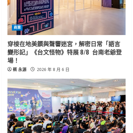
商業
穿梭在地美饌與聲響迷宮，解密日常「語言
變形記」《台文怪物》特展 8/8 台南老爺登
場！
蔡 永源
2026 年 8 月 6 日