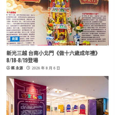
R
e
a
d
商業
i
新光三越 台南小北門《做十六歲成年禮》
n
8/18-8/19登場
g
蔡 永源
2026 年 8 月 6 日