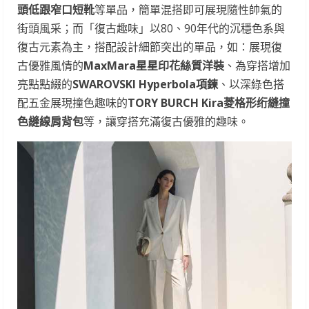
頭低跟窄口短靴
等單品，簡單混搭即可展現隨性帥氣的
街頭風采；而「復古趣味」以80、90年代的沉穩色系與
復古元素為主，搭配設計細節突出的單品，如：展現復
古優雅風情的
MaxMara星星印花絲質洋裝
、為穿搭增加
亮點點綴的
SWAROVSKI Hyperbola項鍊
、以深綠色搭
配五金展現撞色趣味的
TORY BURCH Kira菱格形绗縫撞
色縫線肩背包
等，讓穿搭充滿復古優雅的趣味。