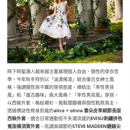
時下時髦潮人越來越注重展現個人自由、個性的穿衣哲
學，今年秋冬特別以「油漬搖滾」結合復古女紳士風
格，強調隨性與不羈的穿搭態度，總結出「率性男孩
風」和「復古趣味」兩大風格！「率性男孩風」穿搭，
以西裝外套、格紋襯衫、寬鬆闊腿褲與個性靴款為主，
透過標誌性修身剪裁的
alice + olivia 雲朵皮革細節長版
西裝外套
、適合日常通勤但不失潮流感的
EVISU刺繡拼色
寬版橫須賀外套
、低調具細節的
STEVE MADDEN縫線尖