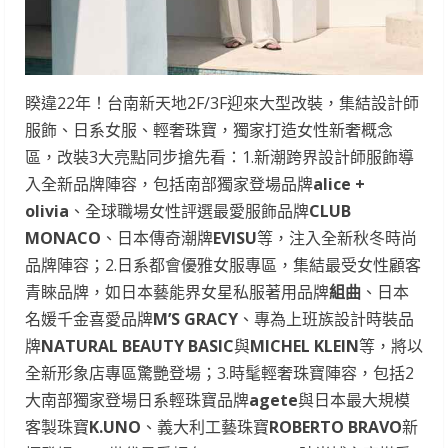
睽違22年！台南新天地2F/3F迎來大型改裝，集結設計師
服飾、日系女服、輕奢珠寶，獨家打造女性新奢概念
區，改裝3大亮點同步搶先看：1.新潮跨界設計師服飾導
入全新品牌陣容，包括南部獨家登場品牌
alice +
olivia
、全球職場女性評選最愛服飾品牌
CLUB
MONACO
、日本傳奇潮牌
EVISU
等，注入全新秋冬時尚
品牌陣容；2.日系都會優雅女服專區，集結最受女性顧客
青睞品牌，如日本藝能界女星私服著用品牌
組曲
、日本
名媛千金喜愛品牌
M’S GRACY
、專為上班族設計時裝品
牌
NATURAL BEAUTY BASIC
與
MICHEL KLEIN
等，將以
全新形象店專區驚艷登場；3.時髦輕奢珠寶陣容，包括2
大南部獨家登場日系輕珠寶品牌
agete
與日本最大規模
客製珠寶
K.UNO
、義大利工藝珠寶
ROBERTO BRAVO
新