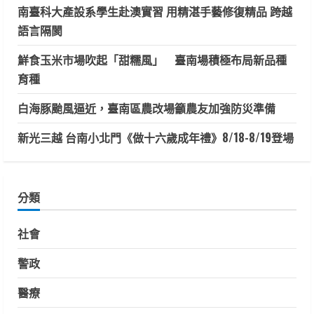
南臺科大產設系學生赴澳實習 用精湛手藝修復精品 跨越
語言隔閡
鮮食玉米市場吹起「甜糯風」 臺南場積極布局新品種
育種
白海豚颱風逼近，臺南區農改場籲農友加強防災準備
新光三越 台南小北門《做十六歲成年禮》8/18-8/19登場
分類
社會
警政
醫療