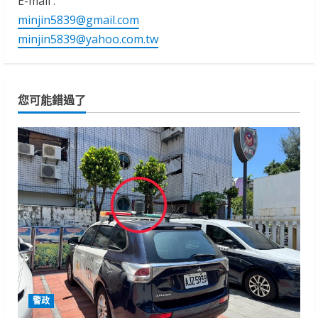
E-mail :
minjin5839@gmail.com
minjin5839@yahoo.com.tw
您可能錯過了
警政