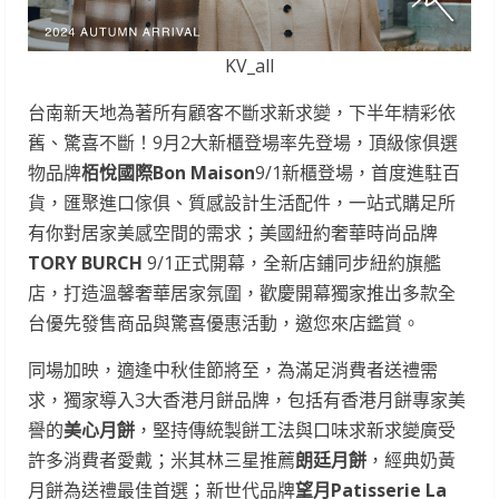
KV_all
台南新天地為著所有顧客不斷求新求變，下半年精彩依
舊、驚喜不斷！9月2大新櫃登場率先登場，頂級傢俱選
物品牌
栢悅國際
Bon Maison
9/1新櫃登場，首度進駐百
貨，匯聚進口傢俱、質感設計生活配件，一站式購足所
有你對居家美感空間的需求；美國紐約奢華時尚品牌
TORY BURCH
9/1正式開幕，全新店鋪同步紐約旗艦
店，打造溫馨奢華居家氛圍，歡慶開幕獨家推出多款全
台優先發售商品與驚喜優惠活動，邀您來店鑑賞。
同場加映，適逢中秋佳節將至，為滿足消費者送禮需
求，獨家導入3大香港月餅品牌，包括有香港月餅專家美
譽的
美心月餅
，堅持傳統製餅工法與口味求新求變廣受
許多消費者愛戴；米其林三星推薦
朗廷月餅
，經典奶黃
月餅為送禮最佳首選；新世代品牌
望月
Patisserie La