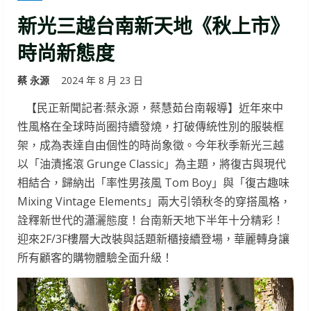
新光三越台南新天地《秋上市》
時尚新態度
蔡 永源
2024 年 8 月 23 日
【民正新聞記者:蔡永源，蔡慧茹台南報導】近年來中
性風格在全球時尚圈持續發燒，打破傳統性別的服裝框
架，成為表達自由個性的時尚象徵。今年秋季新光三越
以「油漬搖滾 Grunge Classic」為主題，將復古與現代
相結合，歸納出「率性男孩風 Tom Boy」與「復古趣味
Mixing Vintage Elements」兩大引領秋冬的穿搭風格，
詮釋新世代的瀟灑態度！台南新天地下半年十分精彩！
迎來2F/3F樓層大改裝與話題新櫃接續登場，華麗轉身讓
所有顧客的購物體驗全面升級！