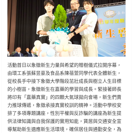
活動首日以象徵新生力量與希望的贈樹儀式拉開序幕，
由環工系張蘇昱豪及食品系陳蓓萱同學代表全體新生，
從校長手中接下象徵大學階段茁壯成長與樹立人生目標
的小樹苗，象徵新生在嘉藥的學習與成長。緊接著師長
將印有「嘉藥真實」的四顆大氣球拋向會場，新生們賣
力推球傳遞，象徵承接真實校訓的精神。活動中學校安
排了多項專題講座，性別平權與反詐騙的講座為新生提
供法律知識與自我保護的實用知能，賃居與交通安全宣
導幫助新生適應新生活環境，確保居住與通勤安全，為