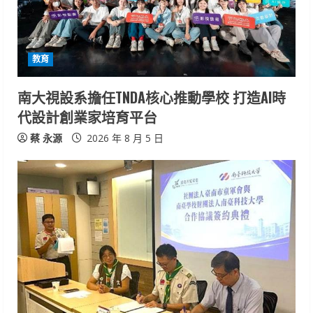
a
d
i
教育
n
南大視設系擔任TNDA核心推動學校 打造AI時
代設計創業家培育平台
g
蔡 永源
2026 年 8 月 5 日