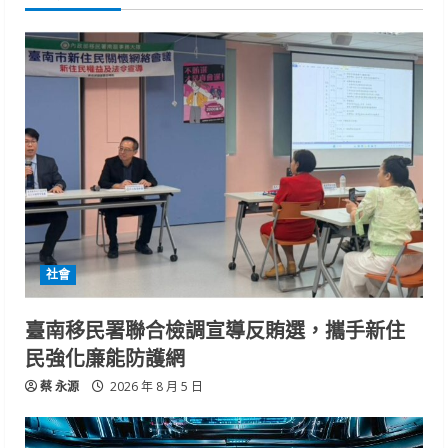
社會
臺南移民署聯合檢調宣導反賄選，攜手新住
民強化廉能防護網
蔡 永源
2026 年 8 月 5 日