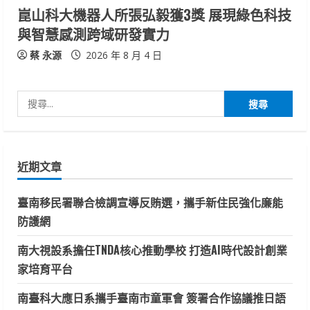
崑山科大機器人所張弘毅獲3獎 展現綠色科技
與智慧感測跨域研發實力
蔡 永源
2026 年 8 月 4 日
搜
尋
關
鍵
近期文章
字:
臺南移民署聯合檢調宣導反賄選，攜手新住民強化廉能
防護網
南大視設系擔任TNDA核心推動學校 打造AI時代設計創業
家培育平台
南臺科大應日系攜手臺南市童軍會 簽署合作協議推日語