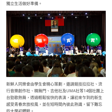
獨立生活做好準備。
新鮮人同樂會由學生會精心策劃，邀請競技拉拉社、流
行音樂創作社、精舞門、吉他社及UMA社等14個社團上
台勁歌熱舞，透過輕鬆愉快的表演，讓初來乍到的新生
感受青春奔放校風，並在短時間內彼此熟識，留下難忘
的大學初體驗。