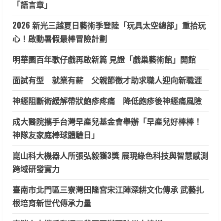
「語言章」
2026 新光三越夏日藝術季登陸「玩具太空總部」重拾玩
心！啟動暑假最棒冒險計劃
明華園百年歌仔戲再啟新篇 見證「戲巢藝術館」開館
面試有型 就業有薪 父親節徵才助求職人迎向新職涯
神經阻斷術緩解帶狀皰疹疼痛 降低皰疹後神經痛風險
成大醫院攜手台灣早產兒基金會舉辦「早產兒好棒棒！
神隊友家庭棒球體驗日」
崑山科大機器人所張弘毅獲3獎 展現綠色科技與智慧感測
跨域研發實力
臺南市北門區三寮灣田隆宮宋江陣深耕文化傳承 武藝扎
根培育新世代傳承力量