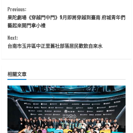
C
Previous:
果陀劇場《穿越門中門》9月即將穿越到臺南 府城青年們
o
藝起來開門拿小禮
n
Next:
t
台南市玉井區中正里舊社部落居民歡飲自來水
i
n
相關文章
u
e
R
e