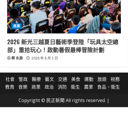
商業
2026 新光三越夏日藝術季登陸「玩具太空總
部」重拾玩心！啟動暑假最棒冒險計劃
蔡 永源
2026 年 8 月 5 日
社會
警政
醫療
藝文
交通
美食
運動
旅遊
祱務
教育
音樂
商業
政治
消防
衛生
農業
食品、衛生
Copyright © 民正新聞 All rights reserved.
|