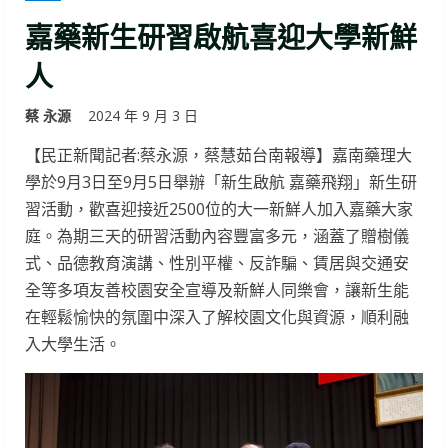
嘉藥新生研習啟航喜迎大學新鮮
人
蔡 永源
2024 年 9 月 3 日
【民正新聞記者:蔡永源，蔡慧茹台南報導】嘉南藥理大
學於9月3日至9月5日舉辦「新生啟航 嘉藥飛翔」新生研
習活動，歡喜迎接近2500位的大一新鮮人加入嘉藥大家
庭。為期三天的研習活動內容豐富多元，涵蓋了贈樹儀
式、品德教育演講、性別平權、反詐騙、賃居與交通安
全等多項友善校園安全宣導及新鮮人同樂會，讓新生能
在輕鬆愉快的氛圍中深入了解校園文化與資源，順利融
入大學生活。