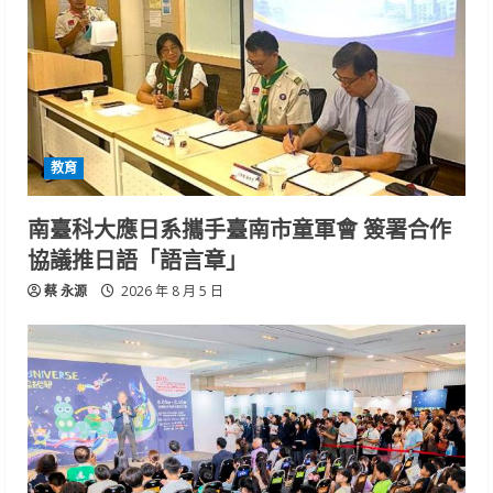
教育
南臺科大應日系攜手臺南市童軍會 簽署合作
協議推日語「語言章」
蔡 永源
2026 年 8 月 5 日