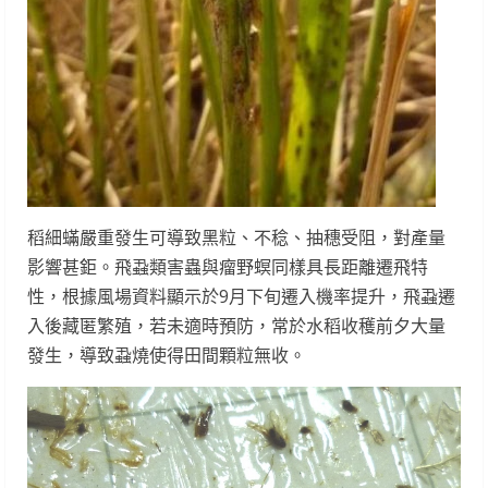
稻細蟎嚴重發生可導致黑粒、不稔、抽穗受阻，對產量
影響甚鉅。飛蝨類害蟲與瘤野螟同樣具長距離遷飛特
性，根據風場資料顯示於9月下旬遷入機率提升，飛蝨遷
入後藏匿繁殖，若未適時預防，常於水稻收穫前夕大量
發生，導致蝨燒使得田間顆粒無收。