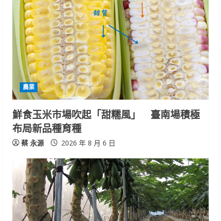
e
a
d
i
農業
n
鮮食玉米市場吹起「甜糯風」 臺南場積極
g
布局新品種育種
蔡 永源
2026 年 8 月 6 日