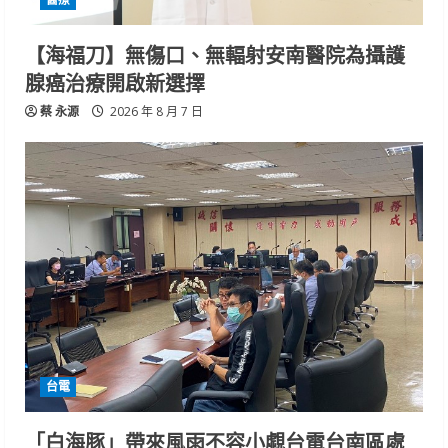
【海福刀】無傷口、無輻射安南醫院為攝護
腺癌治療開啟新選擇
蔡 永源
2026 年 8 月 7 日
台電
「白海豚」帶來風雨不容小覷台電台南區處