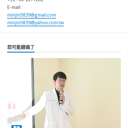
E-mail :
minjin5839@gmail.com
minjin5839@yahoo.com.tw
您可能錯過了
醫療