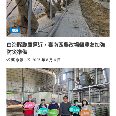
農業
白海豚颱風逼近，臺南區農改場籲農友加強
防災準備
蔡 永源
2026 年 8 月 6 日