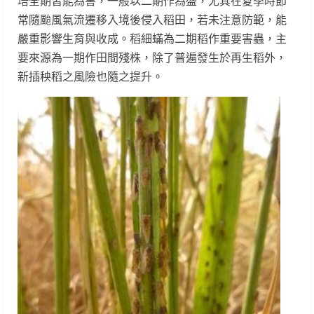
培全期皆能為害，一般以二期作為盛，尤其在夏季時節
常隨颱風氣流遷移入境後侵入稻田，若未注意防範，能
嚴重影響生育與收成。稻細蟎為二期稻作重要害蟲，主
要來源為一期作田間殘株，除了普遍發生於再生稻外，
新插秧稻之風險也隨之提升。