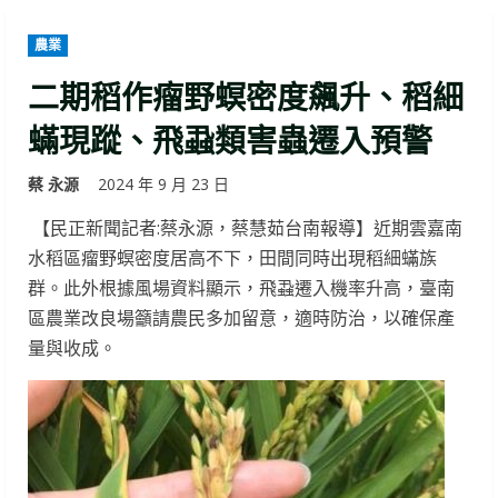
農業
二期稻作瘤野螟密度飆升、稻細
蟎現蹤、飛蝨類害蟲遷入預警
蔡 永源
2024 年 9 月 23 日
【民正新聞記者:蔡永源，蔡慧茹台南報導】近期雲嘉南
水稻區瘤野螟密度居高不下，田間同時出現稻細蟎族
群。此外根據風場資料顯示，飛蝨遷入機率升高，臺南
區農業改良場籲請農民多加留意，適時防治，以確保產
量與收成。