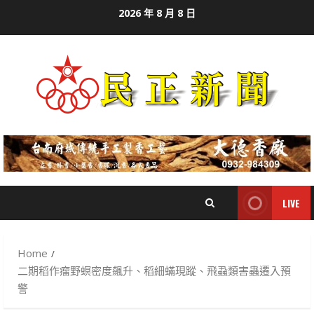
Skip
2026 年 8 月 8 日
to
content
LIVE
Home
二期稻作瘤野螟密度飆升、稻細蟎現蹤、飛蝨類害蟲遷入預
警