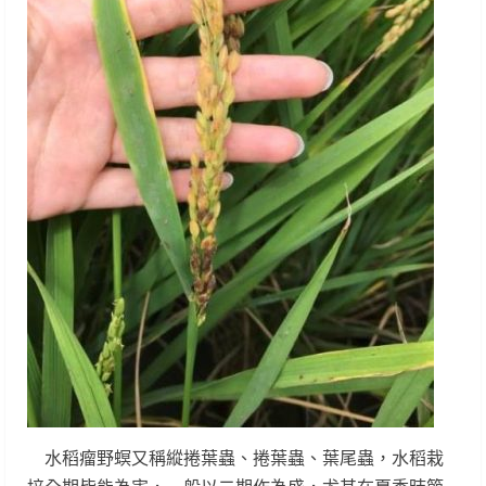
水稻瘤野螟又稱縱捲葉蟲、捲葉蟲、葉尾蟲，水稻栽