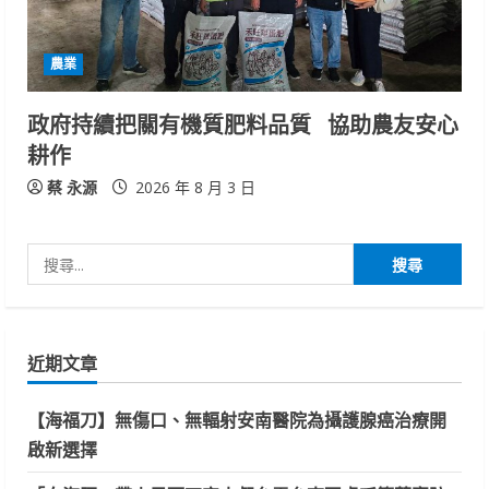
農業
政府持續把關有機質肥料品質 協助農友安心
耕作
蔡 永源
2026 年 8 月 3 日
搜
尋
關
鍵
近期文章
字:
【海福刀】無傷口、無輻射安南醫院為攝護腺癌治療開
啟新選擇