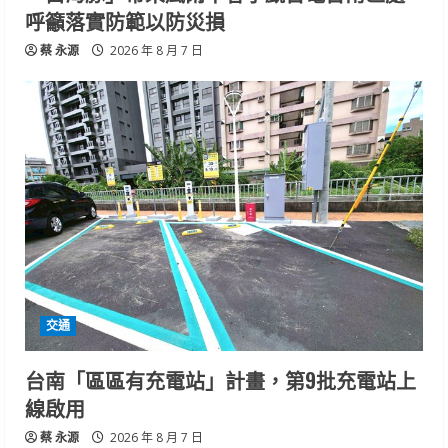
呼籲落實防範以防災損
蔡 永源
2026 年 8 月 7 日
交通
台南「區區有充電站」計畫，第9批充電站上
線啟用
蔡 永源
2026 年 8 月 7 日