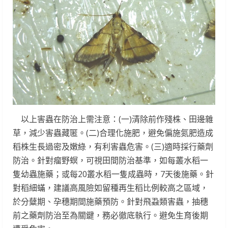
以上害蟲在防治上需注意：(一)清除前作殘株、田邊雜
草，減少害蟲藏匿。(二)合理化施肥，避免偏施氮肥造成
稻株生長過密及嫩綠，有利害蟲危害。(三)適時採行藥劑
防治。針對瘤野螟，可視田間防治基準，如每叢水稻一
隻幼蟲施藥；或每20叢水稻一隻成蟲時，7天後施藥。針
對稻細蟎，建議高風險如留種再生稻比例較高之區域，
於分糵期、孕穗期間施藥預防。針對飛蝨類害蟲，抽穗
前之藥劑防治至為關鍵，務必徹底執行。避免生育後期