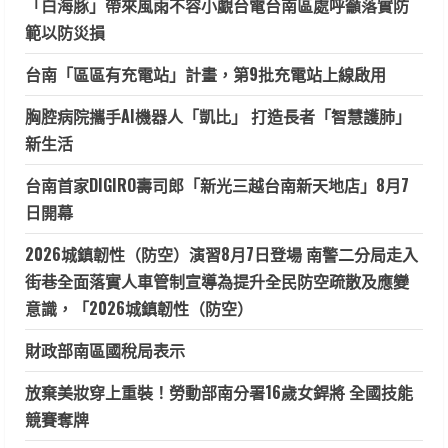
「白海豚」帶來風雨不容小覷台電台南區處呼籲落實防
範以防災損
台南「區區有充電站」計畫，第9批充電站上線啟用
胸腔病院攜手AI機器人「凱比」 打造長者「智慧護肺」
新生活
台南首家DIGIRO壽司郎「新光三越台南新天地店」8月7
日開幕
2026城鎮韌性（防空）演習8月7日登場 南警二分局走入
街巷全面落實人車管制宣導為提升全民防空疏散及應變
意識，「2026城鎮韌性（防空）
財政部南區國稅局表示
放棄美妝穿上重裝！勞動部南分署16歲女銲將 全國技能
競賽奪牌