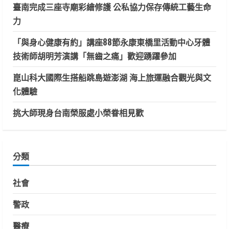
臺南完成三座寺廟彩繪修護 公私協力保存傳統工藝生命
力
「與身心健康有約」講座88節永康東橋里活動中心牙體
技術師胡明芳演講「無齒之痛」歡迎踴躍參加
崑山科大國際生搭船跳島遊澎湖 海上旅運融合觀光與文
化體驗
挑大師現身台南榮服處小榮眷相見歡
分類
社會
警政
醫療