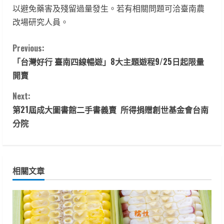
以避免藥害及殘留過量發生。若有相關問題可洽臺南農
改場研究人員。
C
Previous:
「台灣好行 臺南四線暢遊」8大主題遊程9/25日起限量
o
開賣
n
Next:
t
第21屆成大圖書館二手書義賣 所得捐贈創世基金會台南
分院
i
n
相關文章
u
e
R