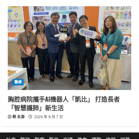
醫療
胸腔病院攜手AI機器人「凱比」 打造長者
「智慧護肺」新生活
蔡 永源
2026 年 8 月 7 日