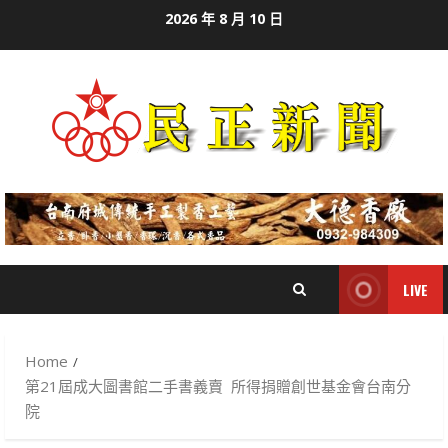
Skip
2026 年 8 月 10 日
to
content
LIVE
Home
第21屆成大圖書館二手書義賣 所得捐贈創世基金會台南分
院