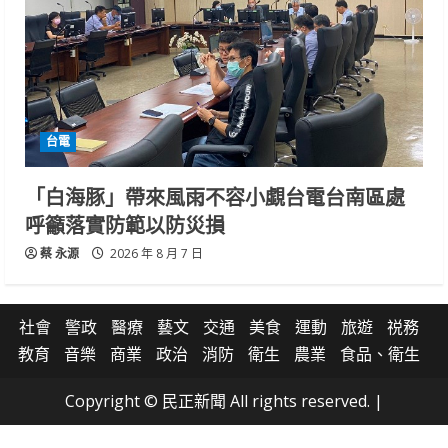
台電
「白海豚」帶來風雨不容小覷台電台南區處
呼籲落實防範以防災損
蔡 永源
2026 年 8 月 7 日
社會
警政
醫療
藝文
交通
美食
運動
旅遊
祱務
教育
音樂
商業
政治
消防
衛生
農業
食品、衛生
Copyright © 民正新聞 All rights reserved.
|