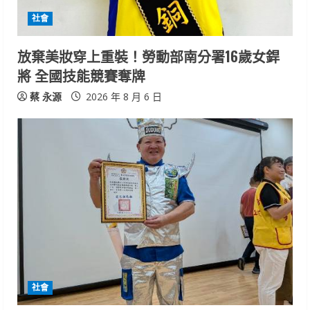
i
社會
n
放棄美妝穿上重裝！勞動部南分署16歲女銲
將 全國技能競賽奪牌
g
蔡 永源
2026 年 8 月 6 日
社會