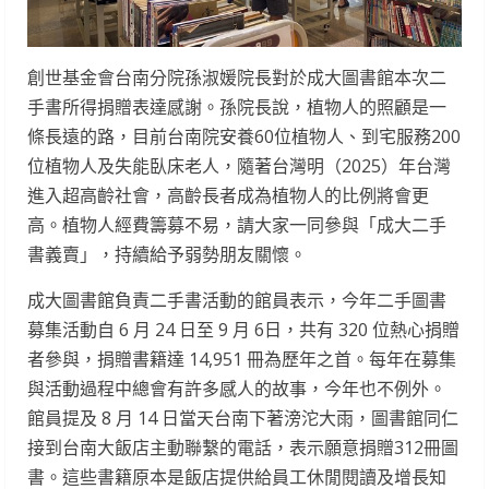
創世基金會台南分院孫淑媛院長對於成大圖書館本次二
手書所得捐贈表達感謝。孫院長說，植物人的照顧是一
條長遠的路，目前台南院安養60位植物人、到宅服務200
位植物人及失能臥床老人，隨著台灣明（2025）年台灣
進入超高齡社會，高齡長者成為植物人的比例將會更
高。植物人經費籌募不易，請大家一同參與「成大二手
書義賣」，持續給予弱勢朋友關懷。
成大圖書館負責二手書活動的館員表示，今年二手圖書
募集活動自 6 月 24 日至 9 月 6日，共有 320 位熱心捐贈
者參與，捐贈書籍達 14,951 冊為歷年之首。每年在募集
與活動過程中總會有許多感人的故事，今年也不例外。
館員提及 8 月 14 日當天台南下著滂沱大雨，圖書館同仁
接到台南大飯店主動聯繫的電話，表示願意捐贈312冊圖
書。這些書籍原本是飯店提供給員工休閒閱讀及增長知