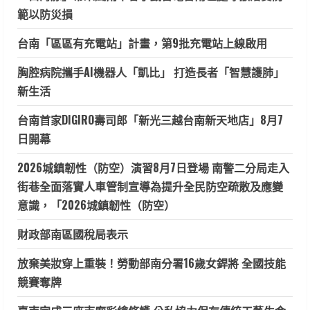
範以防災損
台南「區區有充電站」計畫，第9批充電站上線啟用
胸腔病院攜手AI機器人「凱比」 打造長者「智慧護肺」
新生活
台南首家DIGIRO壽司郎「新光三越台南新天地店」8月7
日開幕
2026城鎮韌性（防空）演習8月7日登場 南警二分局走入
街巷全面落實人車管制宣導為提升全民防空疏散及應變
意識，「2026城鎮韌性（防空）
財政部南區國稅局表示
放棄美妝穿上重裝！勞動部南分署16歲女銲將 全國技能
競賽奪牌