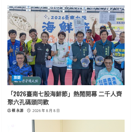
旅遊
「2026臺南七股海鮮節」熱鬧開幕 二千人齊
聚六孔碼頭同歡
蔡 永源
2026 年 8 月 8 日