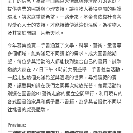
庭」的信念，為那些面臨巨大情感與經濟壓力的家庭，
提供專業的照護與心理支持，讓植物人獲得專屬的照護
環境，讓家庭重燃希望。一路走來，基金會依靠社會各
界愛心人士的支持，才能持續傳遞這份溫暖，為植物人
及其家庭開闢一片新天地。
今年募集義賣二手書涵蓋了文學、科學、藝術、童書等
多個領域，能夠滿足不同讀者的需求。成大圖書館期
望，每位參與活動的人都能找到適合自己的書籍。誠摯
邀請大家在 27 日下午 3 時前共襄盛舉二手書義善活動，
一起走進這個充滿希望與溫暖的世界，尋找隱藏的寶
藏，讓愛與知識在我們之間再次綻放光芒。義賣活動特
別選在圖書館B1藝術走廊的獨立空間舉行，利用現有的
各式圖書館家具和桌子展示書籍，為參與者提供不同以
往挑書的感受體驗。
C
Previous: