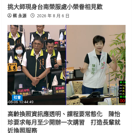
挑大師現身台南榮服處小榮眷相見歡
蔡 永源
2026 年 8 月 6 日
社會
高齡換照資訊應透明、課程要常態化 陳怡
珍要求每月至少開辦一次講習 打造長輩就
近換照服務