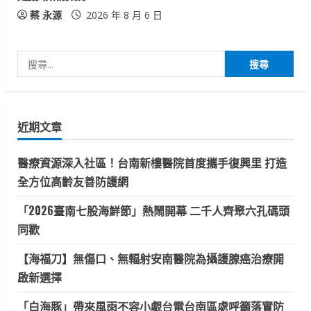
蔡 永源
2026 年 8 月 6 日
搜
尋
關
鍵
近期文章
字:
醫療資源深入社區！台南新樓醫院首度攜手復興里 打造
全方位高齡友善防護網
「2026臺南七股海鮮節」熱鬧開幕 二千人齊聚六孔碼頭
同歡
【海福刀】無傷口、無輻射安南醫院為攝護腺癌治療開
啟新選擇
「白海豚」帶來風雨不容小覷台電台南區處呼籲落實防