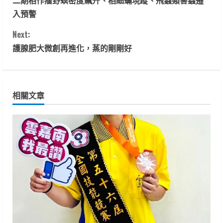
二期稻作瘤野螟密度飆升、稻細蟎現蹤、飛蝨類害蟲遷
o
入預警
n
Next:
t
護腺肥大微創再進化，蒸的剛剛好
i
n
相關文章
u
e
R
e
a
d