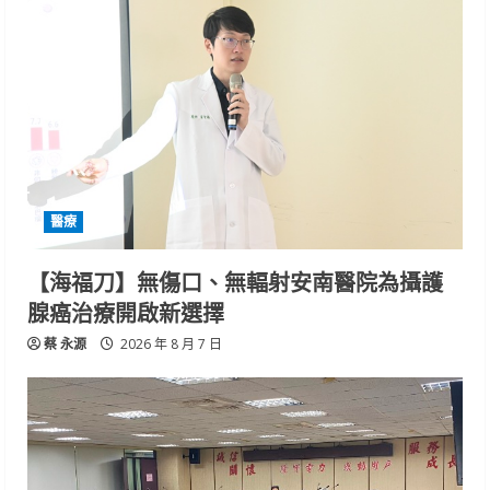
醫療
【海福刀】無傷口、無輻射安南醫院為攝護
腺癌治療開啟新選擇
蔡 永源
2026 年 8 月 7 日