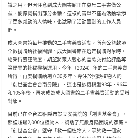
識之用，但因注意到成大圖書館正在募集二手書做公
益，便慷慨捐出部分書籍。這樣的善舉不僅為活動增添
了更多感動的人情味，也激勵了活動籌劃的工作人員
們。
成大圖書館每年推動的二手書義賣活動，所有公益款項
全數捐贈給社福團體。成大圖書館在選定捐贈對象時，
總秉持嚴謹態度，期望將眾人愛心的善款交付給評鑑等
第優異的社福機構運用。今
年
（2024）年的二手書義賣
所得，再度捐贈給創立30多年、專注於照顧植物人的
「創世基金會台南分院」，這也是該機構繼93年、96年
和105年後，再次成為成大圖書館二手書義賣活動的受贈
對象。
目前已在全台23個縣市設立安養院的「創世基金會」，
照護超過2,000位植物人，幫助了無數身陷困境的家庭。
「創世基金會」堅守「救一個植物人，等於救一個家