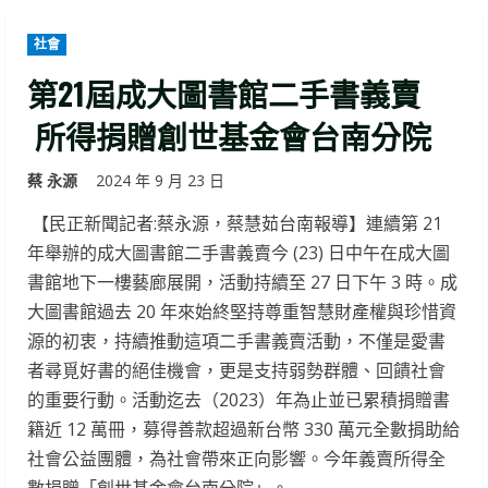
社會
第21屆成大圖書館二手書義賣
所得捐贈創世基金會台南分院
蔡 永源
2024 年 9 月 23 日
【民正新聞記者:蔡永源，蔡慧茹台南報導】連續第 21
年舉辦的成大圖書館二手書義賣今 (23) 日中午在成大圖
書館地下一樓藝廊展開，活動持續至 27 日下午 3 時。成
大圖書館過去 20 年來始終堅持尊重智慧財產權與珍惜資
源的初衷，持續推動這項二手書義賣活動，不僅是愛書
者尋覓好書的絕佳機會，更是支持弱勢群體、回饋社會
的重要行動。活動迄去（2023）年為止並已累積捐贈書
籍近 12 萬冊，募得善款超過新台幣 330 萬元全數捐助給
社會公益團體，為社會帶來正向影響。今年義賣所得全