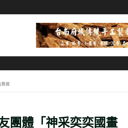
義賣展
友團體「神采奕奕國畫