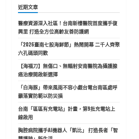
鍵
近期文章
字:
醫療資源深入社區！台南新樓醫院首度攜手復
興里 打造全方位高齡友善防護網
「2026臺南七股海鮮節」熱鬧開幕 二千人齊聚
六孔碼頭同歡
【海福刀】無傷口、無輻射安南醫院為攝護腺
癌治療開啟新選擇
「白海豚」帶來風雨不容小覷台電台南區處呼
籲落實防範以防災損
台南「區區有充電站」計畫，第9批充電站上
線啟用
胸腔病院攜手AI機器人「凱比」 打造長者「智
慧護肺」新生活