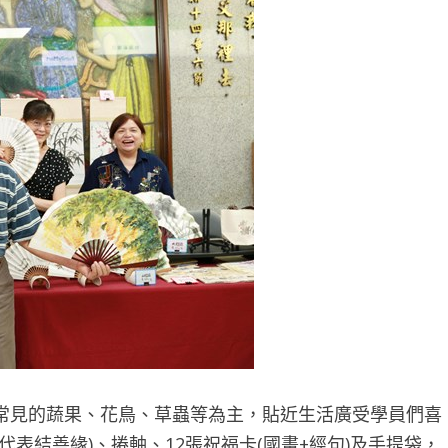
常見的蔬果、花鳥、草蟲等為主，貼近生活廣受學員們喜
表結善緣)、捲軸、12張祝福卡(國畫+經句)及手提袋，