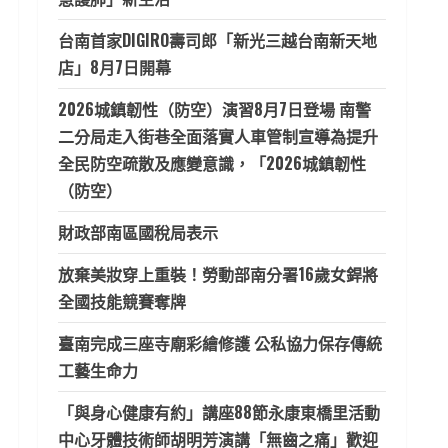
台南首家DIGIRO壽司郎「新光三越台南新天地
店」8月7日開幕
2026城鎮韌性（防空）演習8月7日登場 南警
二分局走入街巷全面落實人車管制宣導為提升
全民防空疏散及應變意識，「2026城鎮韌性
（防空）
財政部南區國稅局表示
放棄美妝穿上重裝！勞動部南分署16歲女銲將
全國技能競賽奪牌
臺南完成三座寺廟彩繪修護 公私協力保存傳統
工藝生命力
「與身心健康有約」講座88節永康東橋里活動
中心牙體技術師胡明芳演講「無齒之痛」歡迎