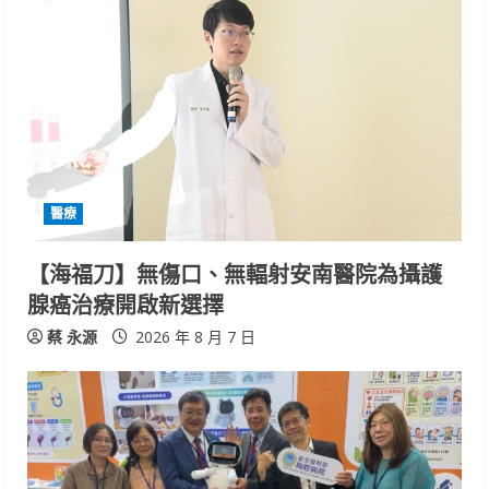
醫療
【海福刀】無傷口、無輻射安南醫院為攝護
腺癌治療開啟新選擇
蔡 永源
2026 年 8 月 7 日