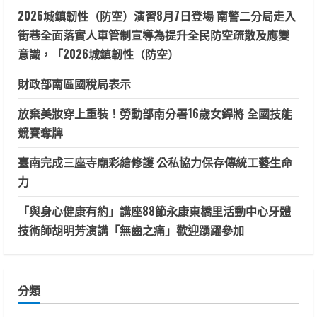
2026城鎮韌性（防空）演習8月7日登場 南警二分局走入
街巷全面落實人車管制宣導為提升全民防空疏散及應變
意識，「2026城鎮韌性（防空）
財政部南區國稅局表示
放棄美妝穿上重裝！勞動部南分署16歲女銲將 全國技能
競賽奪牌
臺南完成三座寺廟彩繪修護 公私協力保存傳統工藝生命
力
「與身心健康有約」講座88節永康東橋里活動中心牙體
技術師胡明芳演講「無齒之痛」歡迎踴躍參加
分類