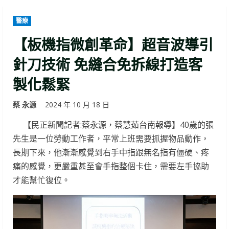
醫療
【板機指微創革命】超音波導引
針刀技術 免縫合免拆線打造客
製化鬆緊
蔡 永源
2024 年 10 月 18 日
【民正新聞記者:蔡永源，蔡慧茹台南報導】40歲的張
先生是一位勞動工作者，平常上班需要抓握物品動作，
長期下來，他漸漸感覺到右手中指跟無名指有僵硬、疼
痛的感覺，更嚴重甚至會手指整個卡住，需要左手協助
才能幫忙復位。