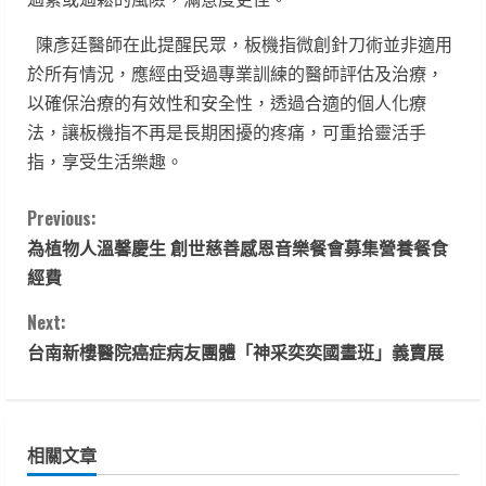
陳彥廷醫師在此提醒民眾，板機指微創針刀術並非適用
於所有情況，應經由受過專業訓練的醫師評估及治療，
以確保治療的有效性和安全性，透過合適的個人化療
法，讓板機指不再是長期困擾的疼痛，可重拾靈活手
指，享受生活樂趣。
C
Previous:
為植物人溫馨慶生 創世慈善感恩音樂餐會募集營養餐食
o
經費
n
Next:
t
台南新樓醫院癌症病友團體「神采奕奕國畫班」義賣展
i
n
相關文章