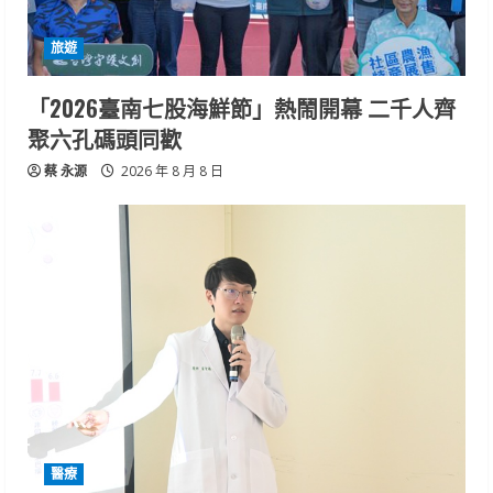
旅遊
「2026臺南七股海鮮節」熱鬧開幕 二千人齊
聚六孔碼頭同歡
蔡 永源
2026 年 8 月 8 日
醫療