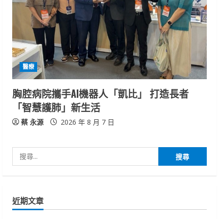
醫療
胸腔病院攜手AI機器人「凱比」 打造長者
「智慧護肺」新生活
蔡 永源
2026 年 8 月 7 日
搜
尋
關
鍵
近期文章
字: