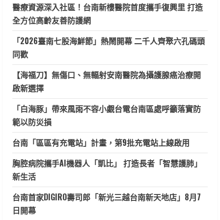
醫療資源深入社區！台南新樓醫院首度攜手復興里 打造
全方位高齡友善防護網
「2026臺南七股海鮮節」熱鬧開幕 二千人齊聚六孔碼頭
同歡
【海福刀】無傷口、無輻射安南醫院為攝護腺癌治療開
啟新選擇
「白海豚」帶來風雨不容小覷台電台南區處呼籲落實防
範以防災損
台南「區區有充電站」計畫，第9批充電站上線啟用
胸腔病院攜手AI機器人「凱比」 打造長者「智慧護肺」
新生活
台南首家DIGIRO壽司郎「新光三越台南新天地店」8月7
日開幕