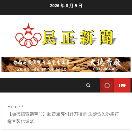
Skip
2026 年 8 月 9 日
to
content
LIVE
Home
【板機指微創革命】超音波導引針刀技術 免縫合免拆線打
造客製化鬆緊