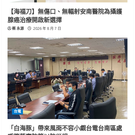
【海福刀】無傷口、無輻射安南醫院為攝護
腺癌治療開啟新選擇
蔡 永源
2026 年 8 月 7 日
台電
「白海豚」帶來風雨不容小覷台電台南區處