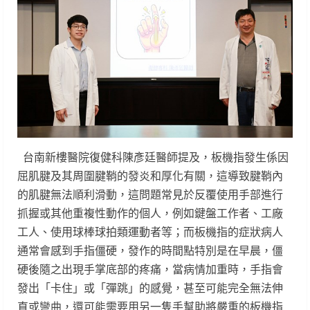
台南新樓醫院復健科陳彥廷醫師提及，板機指發生係因
屈肌腱及其周圍腱鞘的發炎和厚化有關，這導致腱鞘內
的肌腱無法順利滑動，這問題常見於反覆使用手部進行
抓握或其他重複性動作的個人，例如鍵盤工作者、工廠
工人、使用球棒球拍類運動者等；而板機指的症狀病人
通常會感到手指僵硬，發作的時間點特別是在早晨，僵
硬後隨之出現手掌底部的疼痛，當病情加重時，手指會
發出「卡住」或「彈跳」的感覺，甚至可能完全無法伸
直或彎曲，還可能需要用另一隻手幫助將嚴重的板機指