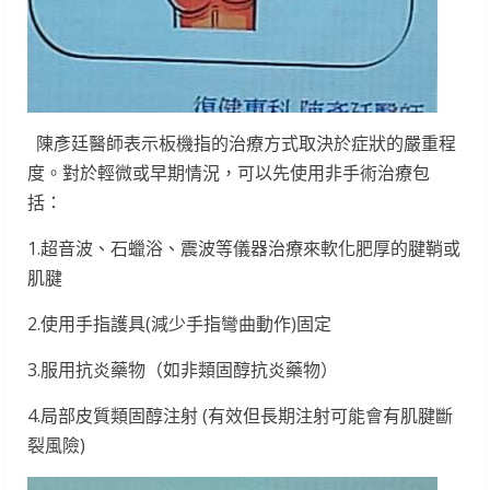
陳彥廷醫師表示板機指的治療方式取決於症狀的嚴重程
度。對於輕微或早期情況，可以先使用非手術治療包
括：
1.超音波、石蠟浴、震波等儀器治療來軟化肥厚的腱鞘或
肌腱
2.使用手指護具(減少手指彎曲動作)固定
3.服用抗炎藥物（如非類固醇抗炎藥物）
4.局部皮質類固醇注射 (有效但長期注射可能會有肌腱斷
裂風險)