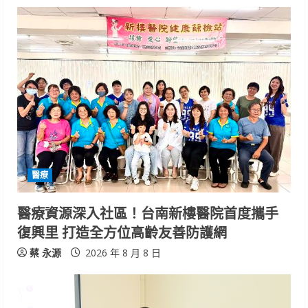
u
e
R
e
a
d
i
醫療
n
醫療資源深入社區！台南新樓醫院首度攜手
復興里 打造全方位高齡友善防護網
g
蔡 永源
2026 年 8 月 8 日