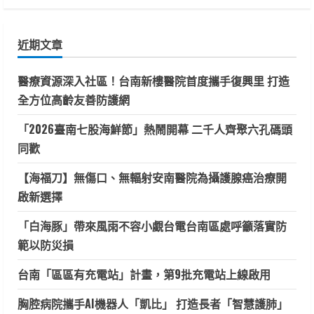
關
鍵
近期文章
字:
醫療資源深入社區！台南新樓醫院首度攜手復興里 打造
全方位高齡友善防護網
「2026臺南七股海鮮節」熱鬧開幕 二千人齊聚六孔碼頭
同歡
【海福刀】無傷口、無輻射安南醫院為攝護腺癌治療開
啟新選擇
「白海豚」帶來風雨不容小覷台電台南區處呼籲落實防
範以防災損
台南「區區有充電站」計畫，第9批充電站上線啟用
胸腔病院攜手AI機器人「凱比」 打造長者「智慧護肺」