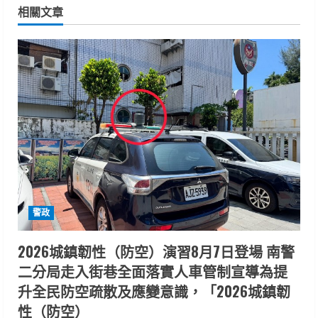
n
相關文章
u
e
R
e
a
d
i
警政
n
2026城鎮韌性（防空）演習8月7日登場 南警
二分局走入街巷全面落實人車管制宣導為提
g
升全民防空疏散及應變意識，「2026城鎮韌
性（防空）