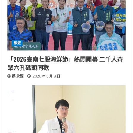
旅遊
「2026臺南七股海鮮節」熱鬧開幕 二千人齊
聚六孔碼頭同歡
蔡 永源
2026 年 8 月 8 日