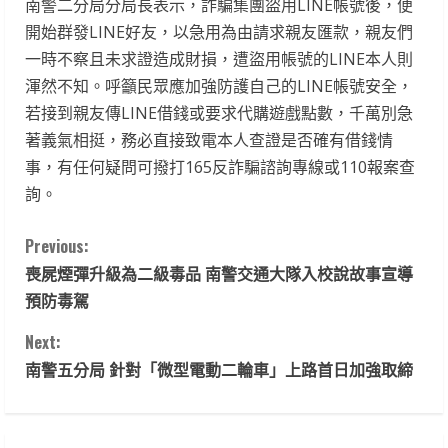
南警二分局分局長表示，詐騙集團盜用LINE帳號後，便
開始群發LINE好友，以急用為由請求親友匯款，親友們
一時不察且未求證造成財損，遭盜用帳號的LINE本人則
渾然不知。呼籲民眾應加強防護自己的LINE帳號安全，
若接到親友傳LINE借錢或要求代購遊戲點數，千萬別急
著義氣相挺，務必直接致電本人查證是否確有借錢情
事，有任何疑問可撥打165反詐騙諮詢專線或110報案查
詢。
C
Previous:
喪屍煙彈升級為二級毒品 南警交通大隊入校說故事宣導
o
預防毒駕
n
Next:
t
南警五分局 針對「微型電動二輪車」上路首日加強取締
i