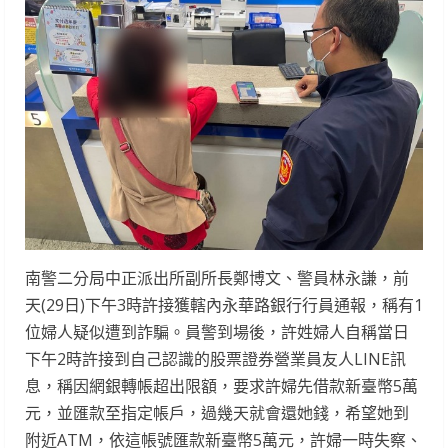
南警二分局中正派出所副所長鄭博文、警員林永謙，前
天(29日)下午3時許接獲轄內永華路銀行行員通報，稱有1
位婦人疑似遭到詐騙。員警到場後，許姓婦人自稱當日
下午2時許接到自己認識的股票證券營業員友人LINE訊
息，稱因網銀轉帳超出限額，要求許婦先借款新臺幣5萬
元，並匯款至指定帳戶，過幾天就會還她錢，希望她到
附近ATM，依這帳號匯款新臺幣5萬元，許婦一時失察、