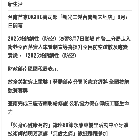
新生活
台南首家DIGIRO壽司郎「新光三越台南新天地店」8月7
日開幕
2026城鎮韌性（防空）演習8月7日登場 南警二分局走入
街巷全面落實人車管制宣導為提升全民防空疏散及應變
意識，「2026城鎮韌性（防空）
財政部南區國稅局表示
放棄美妝穿上重裝！勞動部南分署16歲女銲將 全國技能
競賽奪牌
臺南完成三座寺廟彩繪修護 公私協力保存傳統工藝生命
力
「與身心健康有約」講座88節永康東橋里活動中心牙體
技術師胡明芳演講「無齒之痛」歡迎踴躍參加