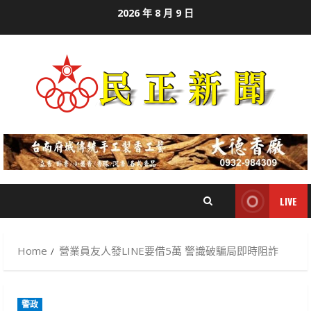
Skip
2026 年 8 月 9 日
to
content
LIVE
Home
營業員友人發LINE要借5萬 警識破騙局即時阻詐
警政