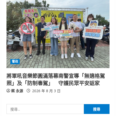
警政
將軍吼音樂節圓滿落幕南警宣導「無適格駕
照」及「防制毒駕」 守護民眾平安返家
蔡 永源
2026 年 8 月 3 日
搜
尋