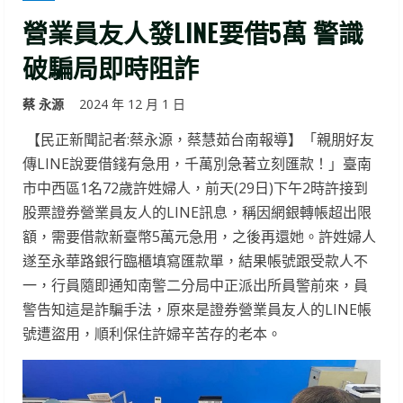
營業員友人發LINE要借5萬 警識
破騙局即時阻詐
蔡 永源
2024 年 12 月 1 日
【民正新聞記者:蔡永源，蔡慧茹台南報導】「親朋好友
傳LINE說要借錢有急用，千萬別急著立刻匯款！」臺南
市中西區1名72歲許姓婦人，前天(29日)下午2時許接到
股票證券營業員友人的LINE訊息，稱因網銀轉帳超出限
額，需要借款新臺幣5萬元急用，之後再還她。許姓婦人
遂至永華路銀行臨櫃填寫匯款單，結果帳號跟受款人不
一，行員隨即通知南警二分局中正派出所員警前來，員
警告知這是詐騙手法，原來是證券營業員友人的LINE帳
號遭盜用，順利保住許婦辛苦存的老本。