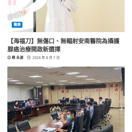
醫療
【海福刀】無傷口、無輻射安南醫院為攝護
腺癌治療開啟新選擇
蔡 永源
2026 年 8 月 7 日