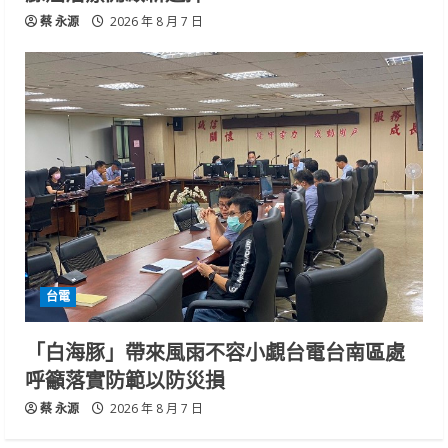
蔡 永源
2026 年 8 月 7 日
台電
「白海豚」帶來風雨不容小覷台電台南區處
呼籲落實防範以防災損
蔡 永源
2026 年 8 月 7 日