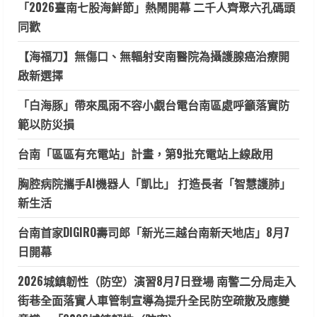
「2026臺南七股海鮮節」熱鬧開幕 二千人齊聚六孔碼頭
同歡
【海福刀】無傷口、無輻射安南醫院為攝護腺癌治療開
啟新選擇
「白海豚」帶來風雨不容小覷台電台南區處呼籲落實防
範以防災損
台南「區區有充電站」計畫，第9批充電站上線啟用
胸腔病院攜手AI機器人「凱比」 打造長者「智慧護肺」
新生活
台南首家DIGIRO壽司郎「新光三越台南新天地店」8月7
日開幕
2026城鎮韌性（防空）演習8月7日登場 南警二分局走入
街巷全面落實人車管制宣導為提升全民防空疏散及應變