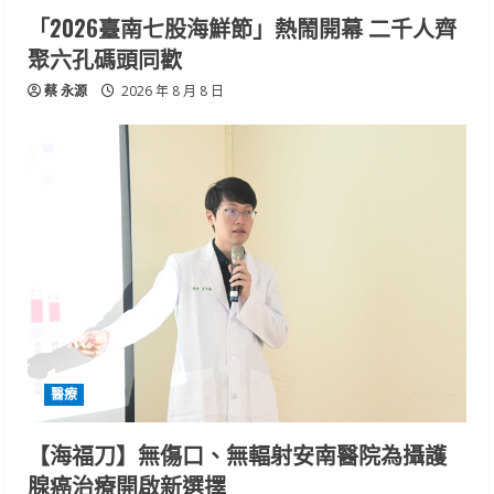
「2026臺南七股海鮮節」熱鬧開幕 二千人齊
聚六孔碼頭同歡
蔡 永源
2026 年 8 月 8 日
醫療
【海福刀】無傷口、無輻射安南醫院為攝護
腺癌治療開啟新選擇