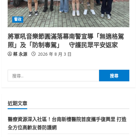
警政
將軍吼音樂節圓滿落幕南警宣導「無適格駕
照」及「防制毒駕」 守護民眾平安返家
蔡 永源
2026 年 8 月 3 日
搜
尋
關
鍵
近期文章
字:
醫療資源深入社區！台南新樓醫院首度攜手復興里 打造
全方位高齡友善防護網