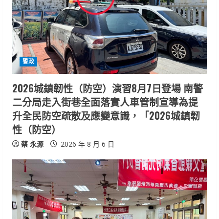
e
a
d
警政
i
2026城鎮韌性（防空）演習8月7日登場 南警
n
二分局走入街巷全面落實人車管制宣導為提
升全民防空疏散及應變意識，「2026城鎮韌
g
性（防空）
蔡 永源
2026 年 8 月 6 日