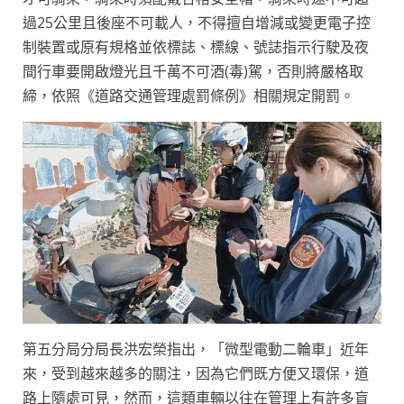
過25公里且後座不可載人，不得擅自增減或變更電子控
制裝置或原有規格並依標誌、標線、號誌指示行駛及夜
間行車要開啟燈光且千萬不可酒(毒)駕，否則將嚴格取
締，依照《道路交通管理處罰條例》相關規定開罰。
第五分局分局長洪宏榮指出，「微型電動二輪車」近年
來，受到越來越多的關注，因為它們既方便又環保，道
路上隨處可見，然而，這類車輛以往在管理上有許多盲