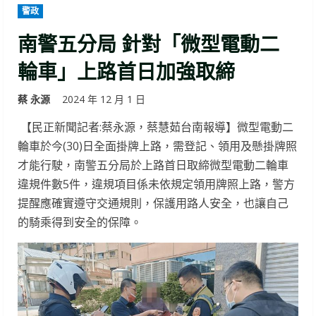
警政
南警五分局 針對「微型電動二
輪車」上路首日加強取締
蔡 永源
2024 年 12 月 1 日
【民正新聞記者:蔡永源，蔡慧茹台南報導】微型電動二
輪車於今(30)日全面掛牌上路，需登記、領用及懸掛牌照
才能行駛，南警五分局於上路首日取締微型電動二輪車
違規件數5件，違規項目係未依規定領用牌照上路，警方
提醒應確實遵守交通規則，保護用路人安全，也讓自己
的騎乘得到安全的保障。