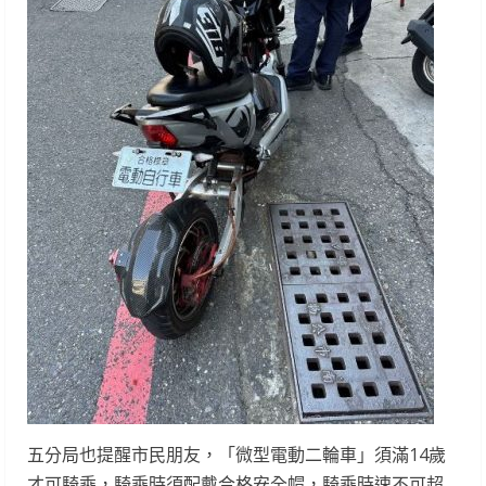
五分局也提醒市民朋友，「微型電動二輪車」須滿14歲
才可騎乘，騎乘時須配戴合格安全帽，騎乘時速不可超