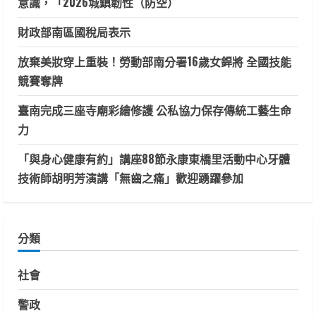
意識，「2026城鎮韌性（防空）
財政部南區國稅局表示
放棄美妝穿上重裝！勞動部南分署16歲女銲將 全國技能
競賽奪牌
臺南完成三座寺廟彩繪修護 公私協力保存傳統工藝生命
力
「與身心健康有約」講座88節永康東橋里活動中心牙體
技術師胡明芳演講「無齒之痛」歡迎踴躍參加
分類
社會
警政