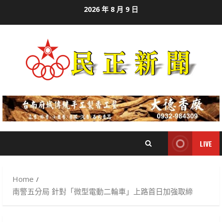
Skip
2026 年 8 月 9 日
to
content
LIVE
Home
南警五分局 針對「微型電動二輪車」上路首日加強取締