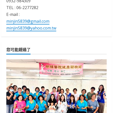
0932-984309
TEL : 06-2277282
E-mail :
minjin5839@gmail.com
minjin5839@yahoo.com.tw
您可能錯過了