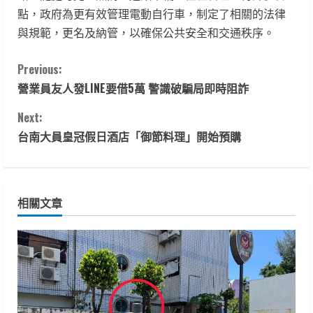
點，政府為更有效管理電動自行車，制定了相關的法律
與規範，更名及納管，以確保公共安全和交通秩序。
C
Previous:
營業員友人發LINE要借5萬 警識破騙局即時阻詐
o
Next:
n
台南大員皇冠假日酒店「御節料理」開始預購
t
i
相關文章
n
u
e
R