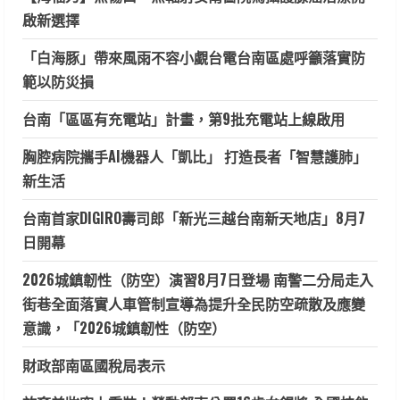
超
級
啟新選擇
拳
王
「白海豚」帶來風雨不容小覷台電台南區處呼籲落實防
範以防災損
台南「區區有充電站」計畫，第9批充電站上線啟用
胸腔病院攜手AI機器人「凱比」 打造長者「智慧護肺」
新生活
台南首家DIGIRO壽司郎「新光三越台南新天地店」8月7
日開幕
2026城鎮韌性（防空）演習8月7日登場 南警二分局走入
街巷全面落實人車管制宣導為提升全民防空疏散及應變
意識，「2026城鎮韌性（防空）
財政部南區國稅局表示