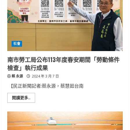
社會
南市勞工局公布113年度春安期間「勞動條件
檢查」執行成果
蔡 永源
2024 年 3 月 7 日
【民正新聞記者:蔡永源，蔡慧茹台南
Read
閱讀更多..
more
about
南
市
勞
工
局
公