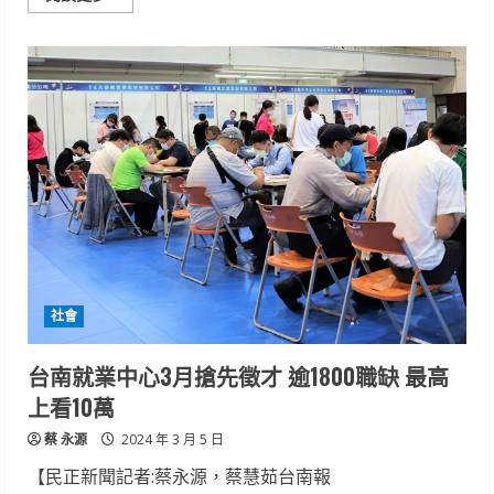
more
about
台
水
超
前
佈
署
穩
定
高
鐵
燈
會
供
水
社會
台南就業中心3月搶先徵才 逾1800職缺 最高
上看10萬
蔡 永源
2024 年 3 月 5 日
【民正新聞記者:蔡永源，蔡慧茹台南報