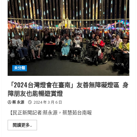
職
訓
助
海
歸
青
年
圓
夢
開
咖
啡
廳
未分類
「2024台灣燈會在臺南」友善無障礙燈區 身
障朋友也能暢遊賞燈
蔡 永源
2024 年 3 月 6 日
【民正新聞記者:蔡永源，蔡慧茹台南報
Read
閱讀更多..
more
about