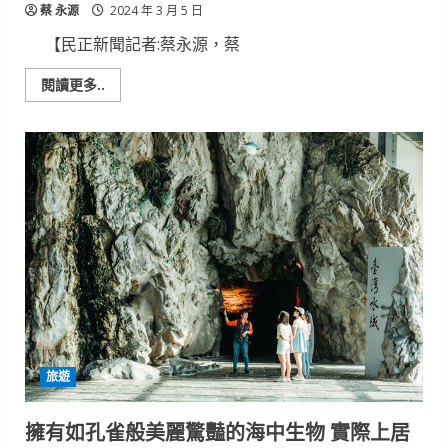
蔡 永源
2024 年 3 月 5 日
【民正新聞記者:蔡永源，蔡
Read
閱讀更多..
more
about
台
南
大
員
皇
冠
假
日
酒
店
港
式
經
典
煲
湯
春
天
旅遊
祛
濕
喝
一
擁有如孔雀般美麗驚豔的海中生物 實際上居
碗