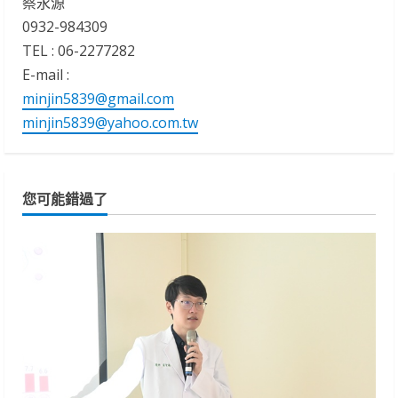
蔡永源
0932-984309
TEL : 06-2277282
E-mail :
minjin5839@gmail.com
minjin5839@yahoo.com.tw
您可能錯過了