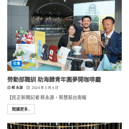
人
會
館
展
出
仙
台
七
夕
祭
彩
球
社會
勞動部職訓 助海歸青年圓夢開咖啡廳
蔡 永源
2024 年 3 月 6 日
【民正新聞記者:蔡永源，蔡慧茹台南報
Read
閱讀更多..
more
about
勞
動
部