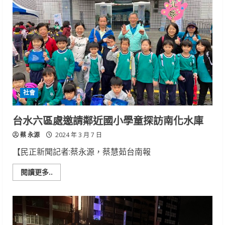
提
醒
您
~
微
電
車
掛
牌
上
路
社會
台水六區處邀請鄰近國小學童探訪南化水庫
蔡 永源
2024 年 3 月 7 日
【民正新聞記者:蔡永源，蔡慧茹台南報
Read
閱讀更多..
more
about
台
水
六
區
處