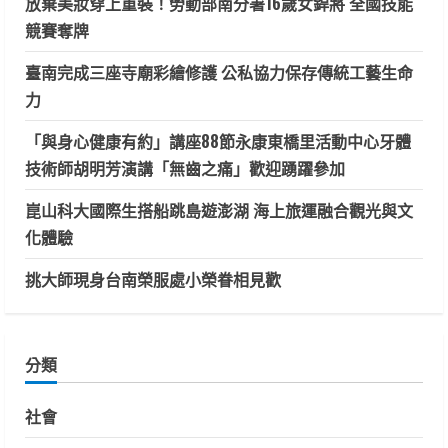
放棄美妝穿上重裝！勞動部南分署16歲女銲將 全國技能
競賽奪牌
臺南完成三座寺廟彩繪修護 公私協力保存傳統工藝生命
力
「與身心健康有約」講座88節永康東橋里活動中心牙體
技術師胡明芳演講「無齒之痛」歡迎踴躍參加
崑山科大國際生搭船跳島遊澎湖 海上旅運融合觀光與文
化體驗
挑大師現身台南榮服處小榮眷相見歡
分類
社會