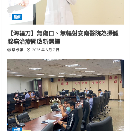
醫療
【海福刀】無傷口、無輻射安南醫院為攝護
腺癌治療開啟新選擇
蔡 永源
2026 年 8 月 7 日
台電