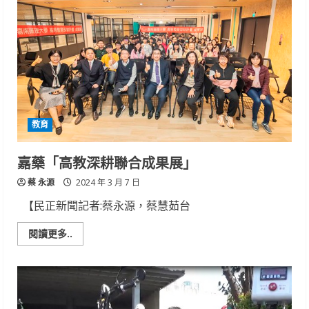
布
113
年
度
春
安
期
間
「勞
動
條
件
教育
檢
查」
執
行
嘉藥「高教深耕聯合成果展」
成
果
蔡 永源
2024 年 3 月 7 日
【民正新聞記者:蔡永源，蔡慧茹台
Read
閱讀更多..
more
about
嘉
藥
「高
教
深