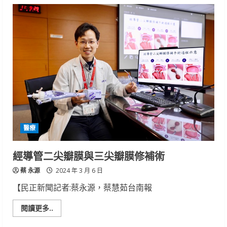
「2024
台
灣
燈
會
在
臺
南」
友
善
無
障
礙
燈
區
身
障
朋
醫療
友
也
能
暢
經導管二尖瓣膜與三尖瓣膜修補術
遊
賞
蔡 永源
燈
2024 年 3 月 6 日
【民正新聞記者:蔡永源，蔡慧茹台南報
Read
閱讀更多..
more
about