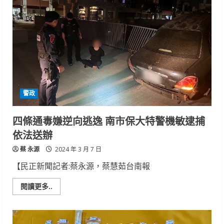
邀
請
鄰
近
國
小
學
童
探
訪
南
化
水
警政
庫
四條通毒嫌逆向逃逸 南市保大特警機敏逮捕
依法送辦
蔡 永源
2024 年 3 月 7 日
【民正新聞記者:蔡永源，蔡慧茹台南報
Read
閱讀更多..
more
about
四
條
通