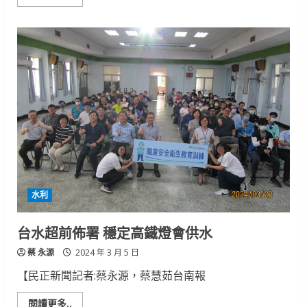
more
about
路
檢
查
獲
非
制
式
槍
枝
一
把
擴
大
偵
辦
再
查
獲
水利
一
把
台水超前佈署 穩定高鐵燈會供水
蔡 永源
2024 年 3 月 5 日
【民正新聞記者:蔡永源，蔡慧茹台南報
Read
閱讀更多..