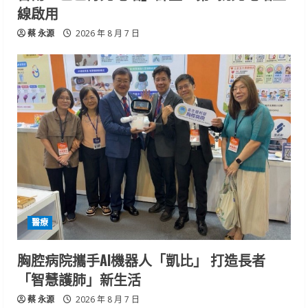
線啟用
蔡 永源
2026 年 8 月 7 日
醫療
胸腔病院攜手AI機器人「凱比」 打造長者
「智慧護肺」新生活
蔡 永源
2026 年 8 月 7 日