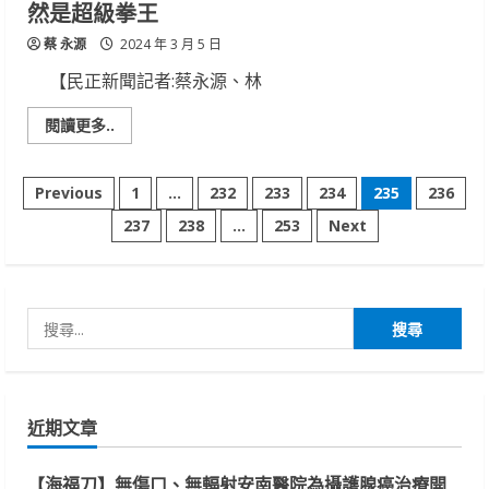
然是超級拳王
蔡 永源
2024 年 3 月 5 日
【民正新聞記者:蔡永源、林
Read
閱讀更多..
more
about
擁
文
有
Previous
1
...
232
233
234
235
236
如
孔
237
238
...
253
Next
章
雀
般
美
分
麗
驚
豔
搜
頁
的
海
尋
中
生
關
物
實
鍵
際
近期文章
上
字:
居
然
是
【海福刀】無傷口、無輻射安南醫院為攝護腺癌治療開