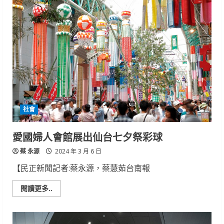
10
萬
元
買
毒
遭
警
逮
獲
全
數
查
扣
社會
愛國婦人會館展出仙台七夕祭彩球
蔡 永源
2024 年 3 月 6 日
【民正新聞記者:蔡永源，蔡慧茹台南報
Read
閱讀更多..
more
about
愛
國
婦