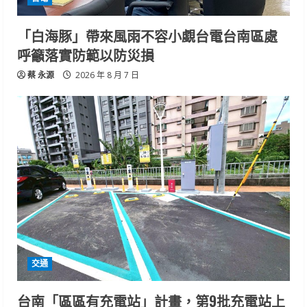
「白海豚」帶來風雨不容小覷台電台南區處
呼籲落實防範以防災損
蔡 永源
2026 年 8 月 7 日
交通
台南「區區有充電站」計畫，第9批充電站上