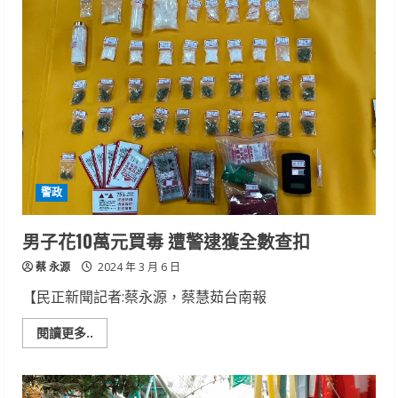
毒
嫌
逆
向
逃
逸
南
市
保
大
特
警
機
敏
逮
警政
捕
依
法
送
男子花10萬元買毒 遭警逮獲全數查扣
辦
蔡 永源
2024 年 3 月 6 日
【民正新聞記者:蔡永源，蔡慧茹台南報
Read
閱讀更多..
more
about
男
子
花