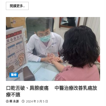
Read
閱讀更多..
more
about
台
南
就
業
中
心
3
月
搶
先
徵
才
逾
1800
職
缺
最
高
醫療
上
看
10
萬
口乾舌破、肩膀痠痛 中醫治療改善乳癌放
療不適
蔡 永源
2024 年 3 月 5 日