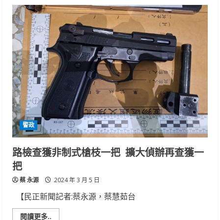
經
導
管
二
尖
瓣
膜
與
三
尖
瓣
膜
修
補
術
警政
路檢查獲非制式槍枝一把 擴大偵辦再查獲一
把
蔡 永源
2024 年 3 月 5 日
【民正新聞記者:蔡永源，蔡慧茹台
Read
閱讀更多..