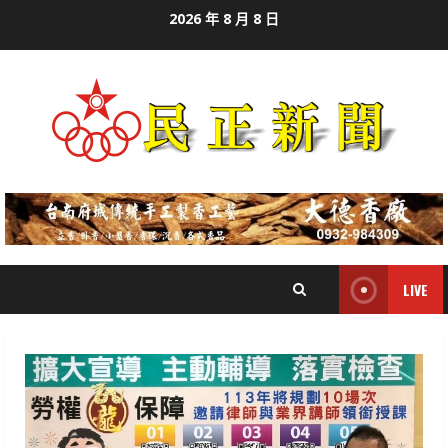
Skip
2026 年 8 月 8 日
to
content
LIVE