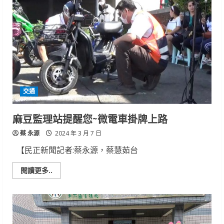
耕
聯
合
成
果
展」
交通
麻豆監理站提醒您~微電車掛牌上路
蔡 永源
2024 年 3 月 7 日
【民正新聞記者:蔡永源，蔡慧茹台
Read
閱讀更多..
more
about
麻
豆
監
理
站