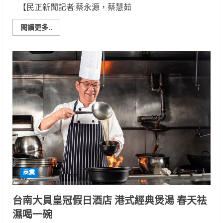
【民正新聞記者:蔡永源，蔡慧茹
Read
閱讀更多..
more
about
口
乾
舌
破、
肩
膀
痠
痛
中
醫
治
療
改
善
乳
癌
放
療
商業
不
適
台南大員皇冠假日酒店 港式經典煲湯 春天祛
濕喝一碗