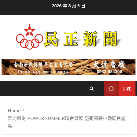
Skip
2026 年 8 月 5 日
to
content
LIVE
Home
舞力四射 POWER SUMMER聯合舞展 臺南國高中職同台尬
舞