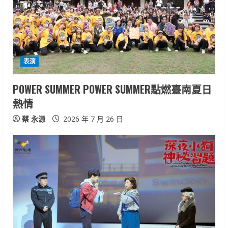
e
a
d
表演
i
POWER SUMMER POWER SUMMER點燃臺南夏日
n
熱情
g
蔡 永源
2026 年 7 月 26 日