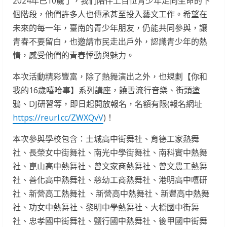
2024年已10歲了，我們陪伴上百位青少年走向生命的下
個階段，他們許多人也傳承甚至投入藝文工作。希望在
未來的每一年，臺南的青少年朋友，仍能共同參與，讓
青春不要留白，也邀請市民走出戶外，認識青少年的熱
情，感受他們的青春悸動與魅力。
本次活動精彩豐富，除了熱舞演出之外，也規劃【你和
我的16歲嘻哈事】系列講座，饒舌流行音樂、街頭塗
鴉、DJ研習等，即日起開放報名，名額有限(報名網址
https://reurl.cc/ZWXQvV
)！
本次參與學校包含：土城高中街舞社、育德工家熱舞
社、長榮女中街舞社、南光中學街舞社、南科實中熱舞
社、崑山高中熱舞社、曾文家商熱舞社、曾文農工熱舞
社、善化高中熱舞社、慈幼工商熱舞社、港明高中嘻研
社、新營高工熱舞社 、新營高中熱舞社、新豐高中熱舞
社、功女中熱舞社、黎明中學熱舞社、大橋國中街舞
社、忠孝國中街舞社、鹽行國中熱舞社、後甲國中街舞