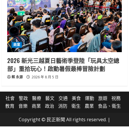
商業
2026 新光三越夏日藝術季登陸「玩具太空總
部」重拾玩心！啟動暑假最棒冒險計劃
蔡 永源
2026 年 8 月 5 日
社會
警政
醫療
藝文
交通
美食
運動
旅遊
祱務
教育
音樂
商業
政治
消防
衛生
農業
食品、衛生
Copyright © 民正新聞 All rights reserved.
|