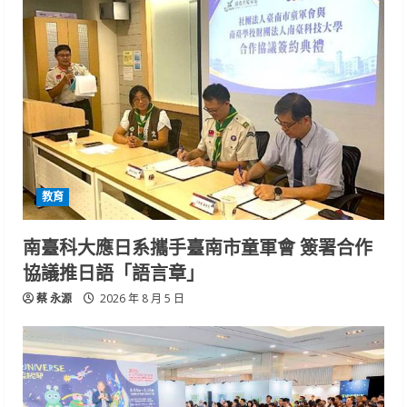
教育
南臺科大應日系攜手臺南市童軍會 簽署合作
協議推日語「語言章」
蔡 永源
2026 年 8 月 5 日