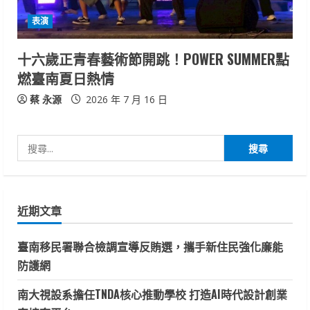
表演
十六歲正青春藝術節開跳！POWER SUMMER點
燃臺南夏日熱情
蔡 永源
2026 年 7 月 16 日
搜
尋
關
鍵
近期文章
字:
臺南移民署聯合檢調宣導反賄選，攜手新住民強化廉能
防護網
南大視設系擔任TNDA核心推動學校 打造AI時代設計創業