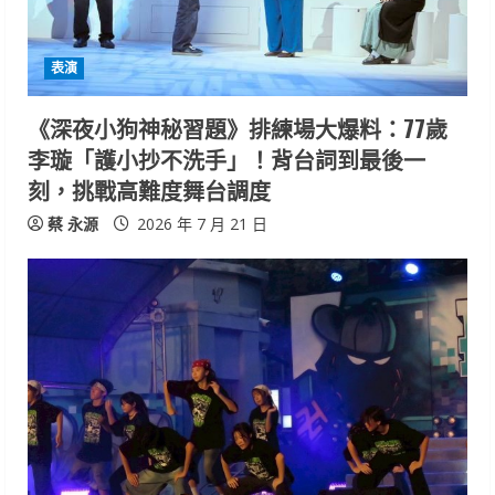
表演
《深夜小狗神秘習題》排練場大爆料：77歲
李璇「護小抄不洗手」！背台詞到最後一
刻，挑戰高難度舞台調度
蔡 永源
2026 年 7 月 21 日