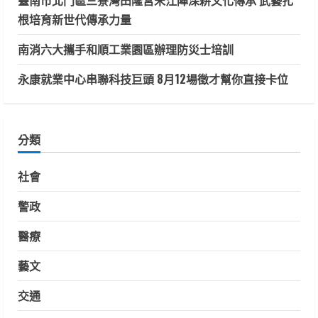
臺南市北門區三寮灣田隆宮宋江陣深耕文化傳承 武藝扎
根培育新世代傳承力量
南消六大攜手和順工業園區辦理防災士培訓
永康就業中心串聯科技巨頭 8月12場徵才幫你直接卡位
分類
社會
警政
醫療
藝文
交通