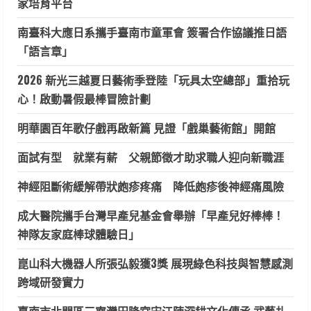
家培育平台
南臺科大應日系攜手臺南市童軍會 簽署合作協議推日語
「語言章」
2026 新光三越夏日藝術季登陸「玩具太空總部」重拾玩
心！啟動暑假最棒冒險計劃
明華園百年歌仔戲再啟新篇 見證「戲巢藝術館」開館
面試有型 就業有薪 父親節徵才助求職人迎向新職涯
神經阻斷術緩解帶狀皰疹疼痛 降低皰疹後神經痛風險
成大醫院攜手台灣早產兒基金會舉辦「早產兒好棒棒！
神隊友家庭棒球體驗日」
崑山科大機器人所張弘毅獲3獎 展現綠色科技與智慧感測
跨域研發實力