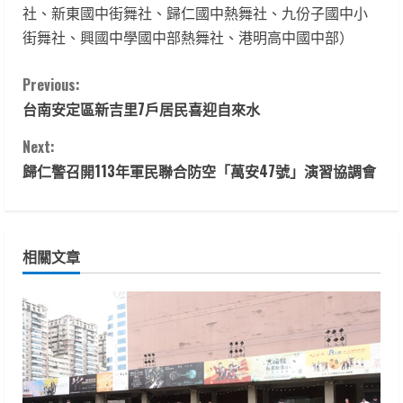
社、新東國中街舞社、歸仁國中熱舞社、九份子國中小
街舞社、興國中學國中部熱舞社、港明高中國中部）
C
Previous:
台南安定區新吉里7戶居民喜迎自來水
o
Next:
n
歸仁警召開113年軍民聯合防空「萬安47號」演習協調會
t
i
相關文章
n
u
e
R