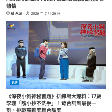
n
熱情
g
蔡 永源
2026 年 7 月 26 日
表演
《深夜小狗神秘習題》排練場大爆料：77歲
李璇「護小抄不洗手」！背台詞到最後一
刻，挑戰高難度舞台調度