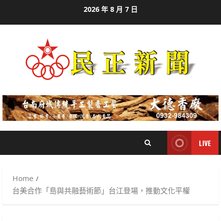
Skip
2026 年 8 月 7 日
to
content
LIVE
Home
台美合作「島與共融藝術節」台江登場，推動文化平權