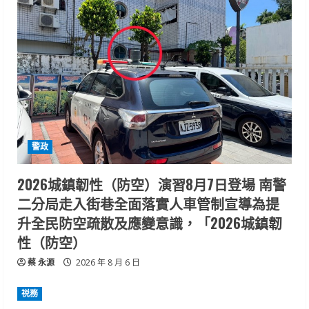
警政
2026城鎮韌性（防空）演習8月7日登場 南警
二分局走入街巷全面落實人車管制宣導為提
升全民防空疏散及應變意識，「2026城鎮韌
性（防空）
蔡 永源
2026 年 8 月 6 日
祱務