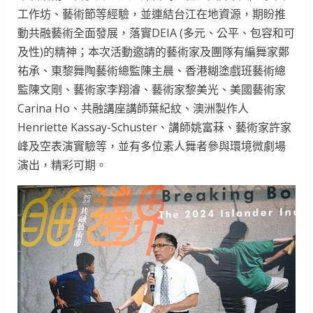
工作坊、藝術節等經驗，並連結台江在地資源，期盼推
動共融藝術全面發展，落實DEIA (多元、公平、包容和可
及性)的精神；本次活動邀請的藝術家及團隊有編舞家鄭
祐承、東黎舞陶藝術總監陳主晨、香港糊塗戲班藝術總
監陳文剛、藝術家李翔濬、藝術家黎美光、美國藝術家
Carina Ho、共融講座講師葉紀紋、澳洲製作人
Henriette Kassay-Schuster、講師姚富菻、藝術家許家
峰及空表演實驗等，並有多位素人舞者參與環境微劇場
演出，精彩可期。