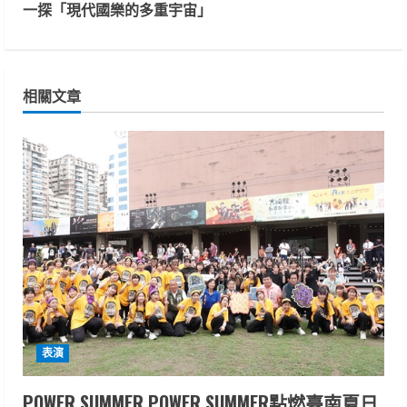
n
一探「現代國樂的多重宇宙」
t
i
相關文章
n
u
e
R
e
a
d
表演
i
POWER SUMMER POWER SUMMER點燃臺南夏日