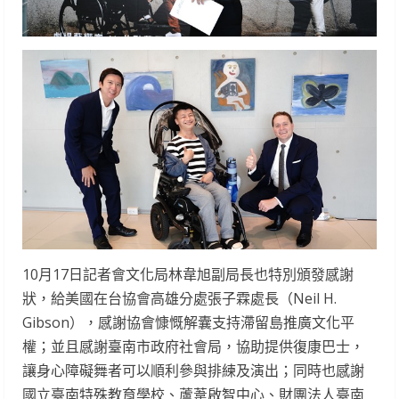
10月17日記者會文化局林韋旭副局長也特別頒發感謝
狀，給美國在台協會高雄分處張子霖處長（Neil H.
Gibson），感謝協會慷慨解囊支持滯留島推廣文化平
權；並且感謝臺南市政府社會局，協助提供復康巴士，
讓身心障礙舞者可以順利參與排練及演出；同時也感謝
國立臺南特殊教育學校、蘆葦啟智中心、財團法人臺南