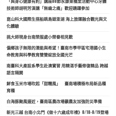
「與身心健康有約」講座88節永康東橋里活動中心牙體
技術師胡明芳演講「無齒之痛」歡迎踴躍參加
崑山科大國際生搭船跳島遊澎湖 海上旅運融合觀光與文
化體驗
挑大師現身台南榮服處小榮眷相見歡
偏鄉孩子無限的潛能與希望！臺南市學甲區宅港國小生
命教育與科學教育雙雙綻放全國光芒
南臺科大產設系學生赴澳實習 用精湛手藝修復精品 跨越
語言隔閡
鮮食玉米市場吹起「甜糯風」 臺南場積極布局新品種
育種
白海豚颱風逼近，臺南區農改場籲農友加強防災準備
新光三越 台南小北門《做十六歲成年禮》8/18-8/19登場