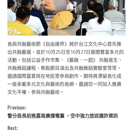
島與共融藝術節《自由邊界》將於台江文化中心首先推
出共融藝展，並於10月25日至10月27日展開豐富多元的
活動，包括公益手作市集、《藝啟．一起》 共融寫生、
共融舞蹈課程、焦點節目演出及共融舞蹈實驗室等等，
邀請國際嘉賓與在地民眾參與創作，期待將滯留島化成
一座承載多元文化與藝術的島嶼，邀請您一同加入推廣
文化平權、參與共融藝術。
C
Previous:
警分局長前進嘉南廣播電臺 ，空中強力放送識詐資訊
o
Next: