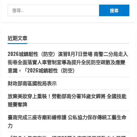
搜
尋
關
鍵
近期文章
字:
2026城鎮韌性（防空）演習8月7日登場 南警二分局走入
街巷全面落實人車管制宣導為提升全民防空疏散及應變
意識，「2026城鎮韌性（防空）
財政部南區國稅局表示
放棄美妝穿上重裝！勞動部南分署16歲女銲將 全國技能
競賽奪牌
臺南完成三座寺廟彩繪修護 公私協力保存傳統工藝生命
力