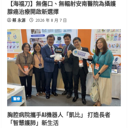
【海福刀】無傷口、無輻射安南醫院為攝護
n
腺癌治療開啟新選擇
g
蔡 永源
2026 年 8 月 7 日
醫療
胸腔病院攜手AI機器人「凱比」 打造長者
「智慧護肺」新生活