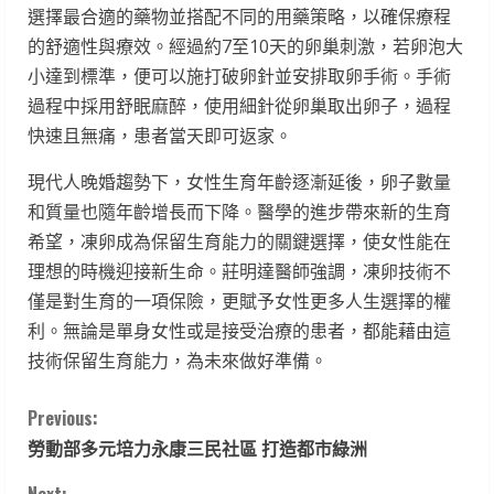
選擇最合適的藥物並搭配不同的用藥策略，以確保療程
的舒適性與療效。經過約7至10天的卵巢刺激，若卵泡大
小達到標準，便可以施打破卵針並安排取卵手術。手術
過程中採用舒眠麻醉，使用細針從卵巢取出卵子，過程
快速且無痛，患者當天即可返家。
現代人晚婚趨勢下，女性生育年齡逐漸延後，卵子數量
和質量也隨年齡增長而下降。醫學的進步帶來新的生育
希望，凍卵成為保留生育能力的關鍵選擇，使女性能在
理想的時機迎接新生命。莊明達醫師強調，凍卵技術不
僅是對生育的一項保險，更賦予女性更多人生選擇的權
利。無論是單身女性或是接受治療的患者，都能藉由這
技術保留生育能力，為未來做好準備。
C
Previous:
勞動部多元培力永康三民社區 打造都市綠洲
o
Next: