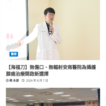
醫療
【海福刀】無傷口、無輻射安南醫院為攝護
腺癌治療開啟新選擇
蔡 永源
2026 年 8 月 7 日