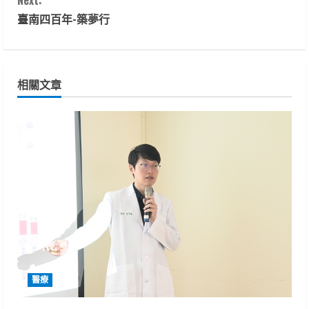
n
臺南四百年-築夢行
t
i
相關文章
n
u
e
R
e
a
d
醫療
i