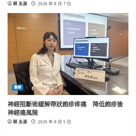
蔡 永源
2026 年 8 月 7 日
醫療
神經阻斷術緩解帶狀皰疹疼痛 降低皰疹後
神經痛風險
蔡 永源
2026 年 8 月 5 日