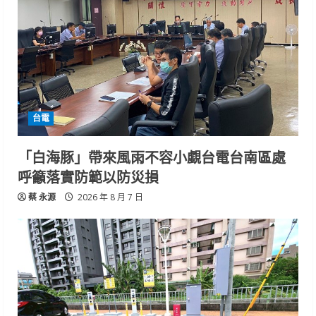
台電
「白海豚」帶來風雨不容小覷台電台南區處
呼籲落實防範以防災損
蔡 永源
2026 年 8 月 7 日