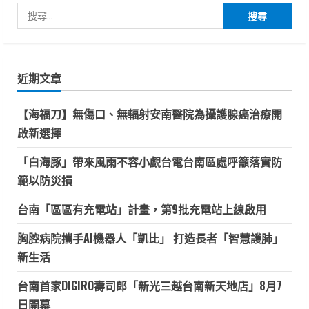
搜
尋
關
鍵
近期文章
字:
【海福刀】無傷口、無輻射安南醫院為攝護腺癌治療開
啟新選擇
「白海豚」帶來風雨不容小覷台電台南區處呼籲落實防
範以防災損
台南「區區有充電站」計畫，第9批充電站上線啟用
胸腔病院攜手AI機器人「凱比」 打造長者「智慧護肺」
新生活
台南首家DIGIRO壽司郎「新光三越台南新天地店」8月7
日開幕