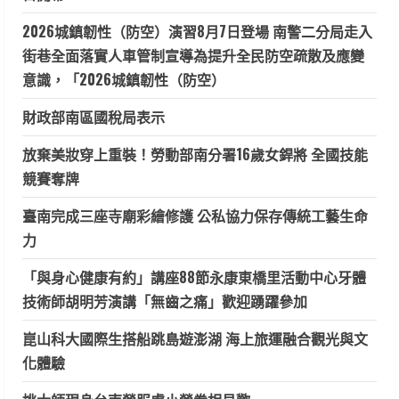
2026城鎮韌性（防空）演習8月7日登場 南警二分局走入
街巷全面落實人車管制宣導為提升全民防空疏散及應變
意識，「2026城鎮韌性（防空）
財政部南區國稅局表示
放棄美妝穿上重裝！勞動部南分署16歲女銲將 全國技能
競賽奪牌
臺南完成三座寺廟彩繪修護 公私協力保存傳統工藝生命
力
「與身心健康有約」講座88節永康東橋里活動中心牙體
技術師胡明芳演講「無齒之痛」歡迎踴躍參加
崑山科大國際生搭船跳島遊澎湖 海上旅運融合觀光與文
化體驗