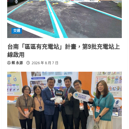
交通
台南「區區有充電站」計畫，第9批充電站上
線啟用
蔡 永源
2026 年 8 月 7 日