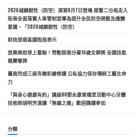
2026城鎮韌性（防空）演習8月7日登場 南警二分局走入
街巷全面落實人車管制宣導為提升全民防空疏散及應變
意識，「2026城鎮韌性（防空）
財政部南區國稅局表示
放棄美妝穿上重裝！勞動部南分署16歲女銲將 全國技能
競賽奪牌
臺南完成三座寺廟彩繪修護 公私協力保存傳統工藝生命
力
「與身心健康有約」講座88節永康東橋里活動中心牙體
技術師胡明芳演講「無齒之痛」歡迎踴躍參加
分類