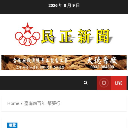
Skip
2026 年 8 月 9 日
to
content
LIVE
Home
臺南四百年-築夢行
展覽