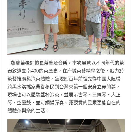
黎瑞菊老師擅長茶藝及音樂，本次展覽以不同年代的茶
器敘述臺南400的茶歷史，在府城茶藝精學之後，戮力於
茶藝推廣與泡茶體驗，呈現四百年前祖先從中國大陸橫
跨黑水溝攜家帶眷移民到台灣來築一個安身立命的夢，
現場也可以體驗蓋杯泡茶，並展示古琴、三線琴、大正
琴、空靈鼓，並可觸摸彈奏。讓觀賞的民眾更能自在的
體驗茶與樂的生活。