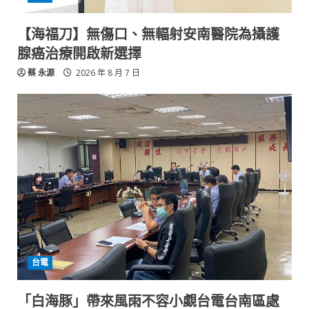
【海福刀】無傷口、無輻射安南醫院為攝護
腺癌治療開啟新選擇
蔡 永源
2026 年 8 月 7 日
台電
「白海豚」帶來風雨不容小覷台電台南區處