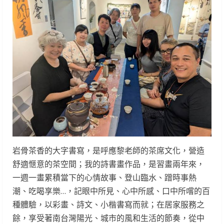
岩骨茶香的大字書寫，是呼應黎老師的茶席文化，營造
舒適愜意的茶空間；我的詩書畫作品，是習畫兩年來，
一週一畫累積當下的心情故事、登山臨水、蹭時事熱
潮、吃喝享樂…，記眼中所見、心中所感、口中所嚐的百
種體驗，以彩畫、詩文、小楷書寫而就；在居家服務之
餘，享受著南台灣陽光、城市的風和生活的節奏，從中