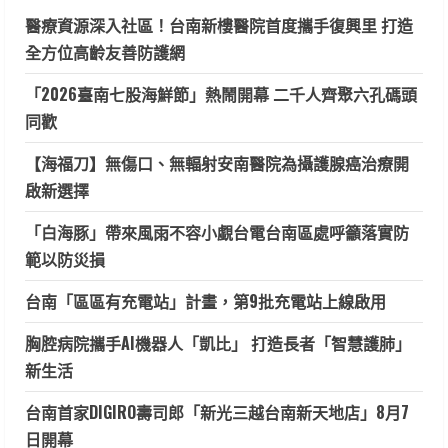
醫療資源深入社區！台南新樓醫院首度攜手復興里 打造
全方位高齡友善防護網
「2026臺南七股海鮮節」熱鬧開幕 二千人齊聚六孔碼頭
同歡
【海福刀】無傷口、無輻射安南醫院為攝護腺癌治療開
啟新選擇
「白海豚」帶來風雨不容小覷台電台南區處呼籲落實防
範以防災損
台南「區區有充電站」計畫，第9批充電站上線啟用
胸腔病院攜手AI機器人「凱比」 打造長者「智慧護肺」
新生活
台南首家DIGIRO壽司郎「新光三越台南新天地店」8月7
日開幕