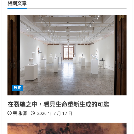
n
相關文章
u
e
R
e
a
d
i
展覽
n
在裂縫之中，看見生命重新生成的可能
g
蔡 永源
2026 年 7 月 17 日