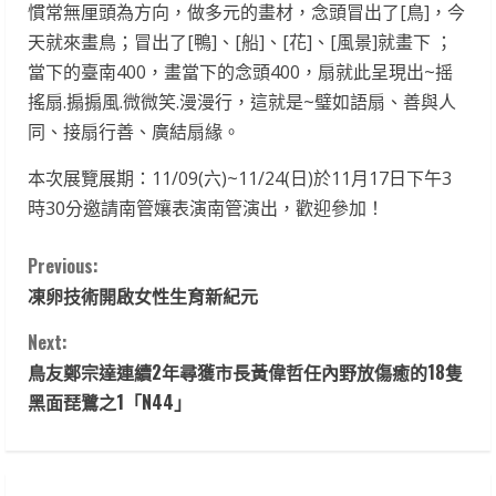
慣常無厘頭為方向，做多元的畫材，念頭冒出了[鳥]，今
天就來畫鳥；冒出了[鴨]、[船]、[花]、[風景]就畫下 ；
當下的臺南400，畫當下的念頭400，扇就此呈現出~摇
搖扇.搧搧風.微微笑.漫漫行，這就是~璧如語扇、善與人
同、接扇行善、廣結扇緣。
本次展覽展期：11/09(六)~11/24(日)於11月17日下午3
時30分邀請南管孃表演南管演出，歡迎參加！
C
Previous:
凍卵技術開啟女性生育新紀元
o
Next:
n
鳥友鄭宗達連續2年尋獲市長黃偉哲任內野放傷癒的18隻
t
黑面琵鷺之1「N44」
i