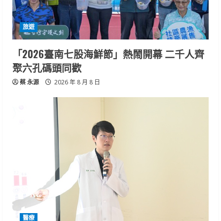
旅遊
「2026臺南七股海鮮節」熱鬧開幕 二千人齊
聚六孔碼頭同歡
蔡 永源
2026 年 8 月 8 日
醫療