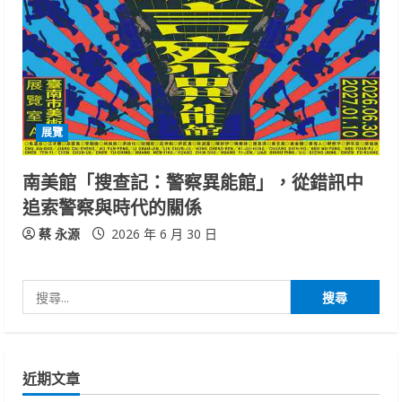
展覽
南美館「搜查記：警察異能館」，從錯訊中
追索警察與時代的關係
蔡 永源
2026 年 6 月 30 日
搜
尋
關
鍵
近期文章
字: