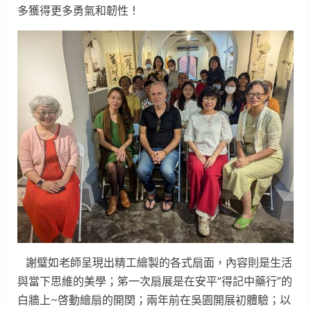
多獲得更多勇氣和韌性！
謝璧如老師呈現出精工繪製的各式扇面，內容則是生活
與當下思維的美學；笫一次扇展是在安平“得記中藥行”的
白牆上~啓動繪扇的開関；兩年前在吳園開展初體驗；以