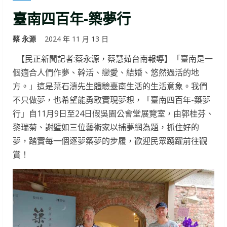
臺南四百年-築夢行
蔡 永源
2024 年 11 月 13 日
【民正新聞記者:蔡永源，蔡慧茹台南報導】「臺南是一
個適合人們作夢、幹活、戀愛、結婚、悠然過活的地
方。」這是葉石濤先生體驗臺南生活的生活意象。我們
不只做夢，也希望能勇敢實現夢想，「臺南四百年-築夢
行」自11月9日至24日假吳園公會堂展覽室，由郭桂芬、
黎瑞菊、謝璧如三位藝術家以捕夢網為題，抓住好的
夢，踏實每一個逐夢築夢的步履，歡迎民眾踴躍前往觀
賞！